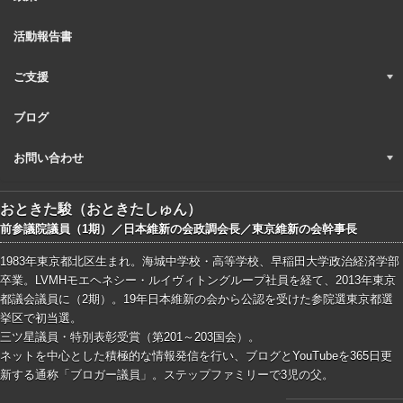
活動報告書
ご支援
ブログ
お問い合わせ
おときた駿（おときたしゅん）
前参議院議員（1期）／日本維新の会政調会長／東京維新の会幹事長
1983年東京都北区生まれ。海城中学校・高等学校、早稲田大学政治経済学部
卒業。LVMHモエヘネシー・ルイヴィトングループ社員を経て、2013年東京
都議会議員に（2期）。19年日本維新の会から公認を受けた参院選東京都選
挙区で初当選。
三ツ星議員・特別表彰受賞（第201～203国会）。
ネットを中心とした積極的な情報発信を行い、ブログとYouTubeを365日更
新する通称「ブロガー議員」。ステップファミリーで3児の父。