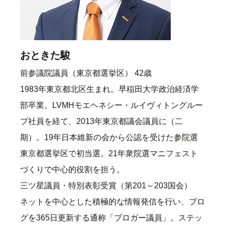
おときた駿
前参議院議員（東京都選挙区） 42歳
1983年東京都北区生まれ。早稲田大学政治経済学
部卒業。LVMHモエヘネシー・ルイヴィトングルー
プ社員を経て、2013年東京都議会議員に（二
期）。19年日本維新の会から公認を受けた参院選
東京都選挙区で初当選。21年衆院選マニフェスト
づくりで中心的役割を担う。
三ツ星議員・特別表彰受賞（第201～203国会）
ネットを中心とした積極的な情報発信を行い、ブロ
グを365日更新する通称「ブロガー議員」。ステッ