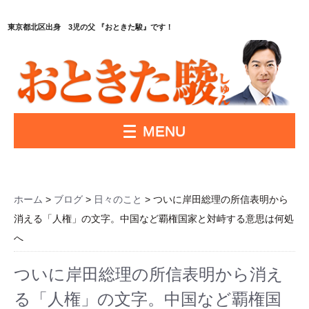
東京都北区出身 3児の父 『おときた駿』です！
MENU
ホーム
>
ブログ
>
日々のこと
> ついに岸田総理の所信表明から
消える「人権」の文字。中国など覇権国家と対峙する意思は何処
へ
ついに岸田総理の所信表明から消え
る「人権」の文字。中国など覇権国