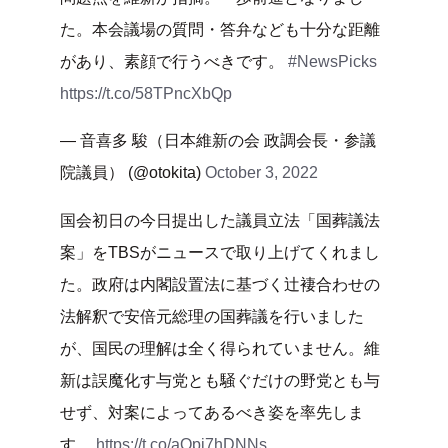
た。本会議場の質問・答弁なども十分な距離
があり、素顔で行うべきです。
#NewsPicks
https://t.co/58TPncXbQp
— 音喜多 駿（日本維新の会 政調会長・参議
院議員） (@otokita)
October 3, 2022
国会初日の今日提出した議員立法「国葬議法
案」をTBSがニュースで取り上げてくれまし
た。政府は内閣設置法に基づく辻褄合わせの
法解釈で安倍元総理の国葬議を行いました
が、国民の理解は全く得られていません。維
新は誤魔化す与党とも騒ぐだけの野党とも与
せず、対案によってあるべき姿を率先しま
す。
https://t.co/aQpj7hDNNs