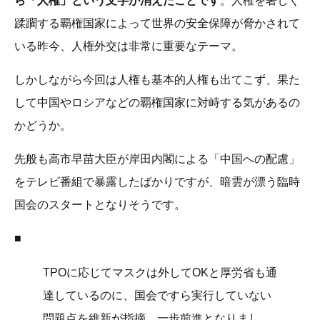
ら「人権」という文字が消えたことです
。人権を著しく
蹂躙する覇権国家によって世界の安全保障が脅かされて
いる昨今、人権外交は非常に重要なテーマ。
しかしながら今回は人権も基本的人権も出てこず、果た
して中国やロシアなどの覇権国家に対峙する気があるの
かどうか。
先般も高市早苗大臣が岸田内閣による「中国への配慮」
をテレビ番組で暴露したばかりですが、暗雲が漂う臨時
国会のスタートとなりそうです。
■
TPOに応じてマスクは外してOKと厚労省も通
達しているのに、国会ですら実行していない
問題点を維新が指摘。一歩前進となりまし