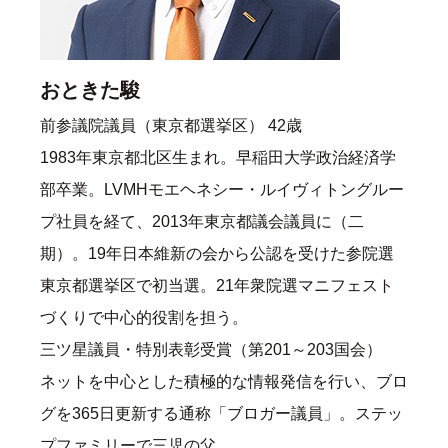
おときた駿
前参議院議員（東京都選挙区） 42歳
1983年東京都北区生まれ。早稲田大学政治経済学
部卒業。LVMHモエヘネシー・ルイヴィトングルー
プ社員を経て、2013年東京都議会議員に（二
期）。19年日本維新の会から公認を受けた参院選
東京都選挙区で初当選。21年衆院選マニフェスト
づくりで中心的役割を担う。
三ツ星議員・特別表彰受賞（第201～203国会）
ネットを中心とした積極的な情報発信を行い、ブロ
グを365日更新する通称「ブロガー議員」。ステッ
プファミリーで三児の父。