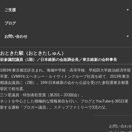
ご支援
ブログ
お問い合わせ
おときた駿（おときたしゅん）
前参議院議員（1期）／日本維新の会政調会長／東京維新の会幹事長
1983年東京都北区生まれ。海城中学校・高等学校、早稲田大学政治経済学部
卒業。LVMHモエヘネシー・ルイヴィトングループ社員を経て、2013年東京
都議会議員に（2期）。19年日本維新の会から公認を受けた参院選東京都選
挙区で初当選。
三ツ星議員・特別表彰受賞（第201～203国会）。
ネットを中心とした積極的な情報発信を行い、ブログとYouTubeを365日更
新する通称「ブロガー議員」。ステップファミリーで3児の父。
お問い合わせ