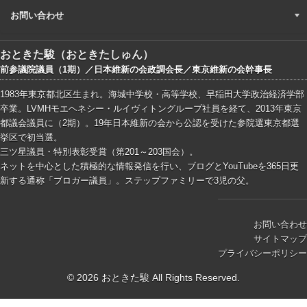
お問い合わせ
おときた駿（おときたしゅん）
前参議院議員（1期）／日本維新の会政調会長／東京維新の会幹事長
1983年東京都北区生まれ。海城中学校・高等学校、早稲田大学政治経済学部
卒業。LVMHモエヘネシー・ルイヴィトングループ社員を経て、2013年東京
都議会議員に（2期）。19年日本維新の会から公認を受けた参院選東京都選
挙区で初当選。
三ツ星議員・特別表彰受賞（第201～203国会）。
ネットを中心とした積極的な情報発信を行い、ブログとYouTubeを365日更
新する通称「ブロガー議員」。ステップファミリーで3児の父。
お問い合わせ
サイトマップ
プライバシーポリシー
© 2026 おときた駿 All Rights Reserved.