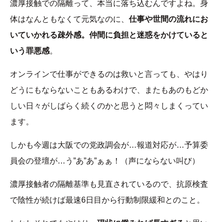
濃厚接触での隔離って、本当に落ち込むんですよね。身
体はなんともなくて元気なのに、
仕事や世間の流れにお
いていかれる疎外感。仲間に負担と迷惑をかけていると
いう罪悪感
。
オンラインで仕事ができるのは救いと言っても、やはり
どうにもならないこともあるわけで、またもあのもどか
しい日々がしばらく続くのかと思うと悶々しまくってい
ます。
しかも今週は大阪での党政調会が…報道対応が…予算委
員会の登壇が…う”あ”あ”ぁぁ！（声にならない叫び）
濃厚接触者の隔離基準も見直されているので、抗原検査
で陰性が続けば最速6日目から行動制限緩和とのこと。