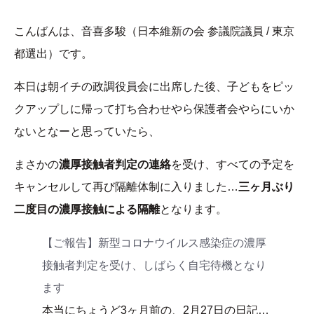
こんばんは、音喜多駿（日本維新の会 参議院議員 / 東京
都選出）です。
本日は朝イチの政調役員会に出席した後、子どもをピッ
クアップしに帰って打ち合わせやら保護者会やらにいか
ないとなーと思っていたら、
まさかの
濃厚接触者判定の連絡
を受け、すべての予定を
キャンセルして再び隔離体制に入りました…
三ヶ月ぶり
二度目の濃厚接触による隔離
となります。
【ご報告】新型コロナウイルス感染症の濃厚
接触者判定を受け、しばらく自宅待機となり
ます
本当にちょうど3ヶ月前の、2月27日の日記…