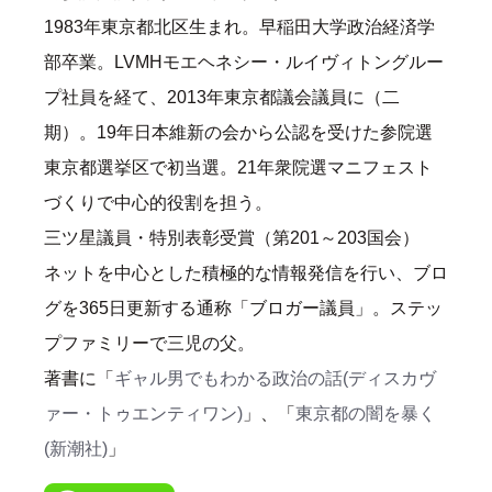
1983年東京都北区生まれ。早稲田大学政治経済学
部卒業。LVMHモエヘネシー・ルイヴィトングルー
プ社員を経て、2013年東京都議会議員に（二
期）。19年日本維新の会から公認を受けた参院選
東京都選挙区で初当選。21年衆院選マニフェスト
づくりで中心的役割を担う。
三ツ星議員・特別表彰受賞（第201～203国会）
ネットを中心とした積極的な情報発信を行い、ブロ
グを365日更新する通称「ブロガー議員」。ステッ
プファミリーで三児の父。
著書に「
ギャル男でもわかる政治の話(ディスカヴ
ァー・トゥエンティワン)
」、「
東京都の闇を暴く
(新潮社)
」