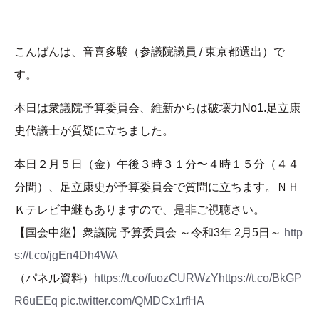
こんばんは、音喜多駿（参議院議員 / 東京都選出）で
す。
本日は衆議院予算委員会、維新からは破壊力No1.足立康
史代議士が質疑に立ちました。
本日２月５日（金）午後３時３１分〜４時１５分（４４
分間）、足立康史が予算委員会で質問に立ちます。ＮＨ
Ｋテレビ中継もありますので、是非ご視聴さい。
【国会中継】衆議院 予算委員会 ～令和3年 2月5日～
http
s://t.co/jgEn4Dh4WA
（パネル資料）
https://t.co/fuozCURWzY
https://t.co/BkGP
R6uEEq
pic.twitter.com/QMDCx1rfHA