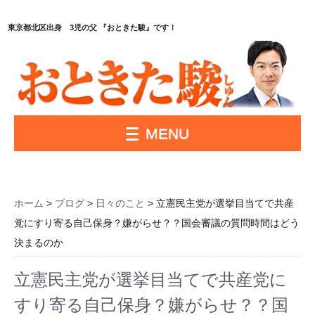
東京都北区出身 3児の父 『おときた駿』です！
MENU
ホーム
>
ブログ
>
日々のこと
> 立憲民主党が選挙目当てで共産
党にすり寄る自己保身？嫌がらせ？？国会審議の質問時間はどう
決まるのか
立憲民主党が選挙目当てで共産党に
すり寄る自己保身？嫌がらせ？？国