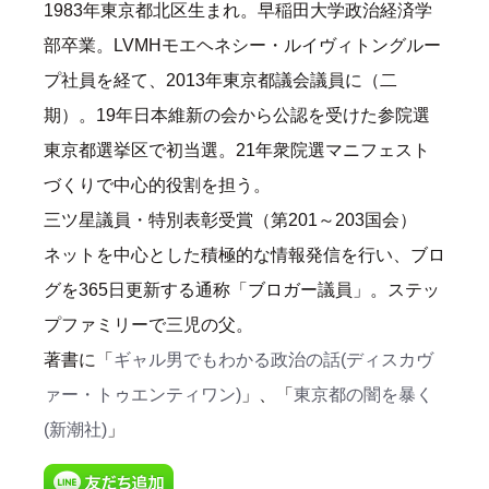
1983年東京都北区生まれ。早稲田大学政治経済学
部卒業。LVMHモエヘネシー・ルイヴィトングルー
プ社員を経て、2013年東京都議会議員に（二
期）。19年日本維新の会から公認を受けた参院選
東京都選挙区で初当選。21年衆院選マニフェスト
づくりで中心的役割を担う。
三ツ星議員・特別表彰受賞（第201～203国会）
ネットを中心とした積極的な情報発信を行い、ブロ
グを365日更新する通称「ブロガー議員」。ステッ
プファミリーで三児の父。
著書に「
ギャル男でもわかる政治の話(ディスカヴ
ァー・トゥエンティワン)
」、「
東京都の闇を暴く
(新潮社)
」