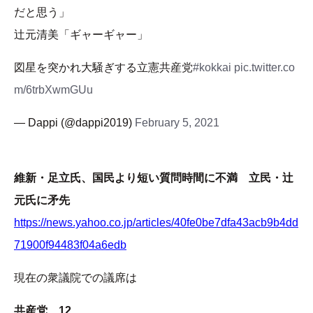
だと思う」
辻元清美「ギャーギャー」
図星を突かれ大騒ぎする立憲共産党
#kokkai
pic.twitter.co
m/6trbXwmGUu
— Dappi (@dappi2019)
February 5, 2021
維新・足立氏、国民より短い質問時間に不満 立民・辻
元氏に矛先
https://news.yahoo.co.jp/articles/40fe0be7dfa43acb9b4dd
71900f94483f04a6edb
現在の衆議院での議席は
共産党 12