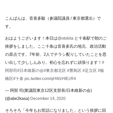
こんばんは、音喜多駿（参議院議員 / 東京都選出）で
す。
おはようございます！本日は
@otokita
と十条駅で朝のご
挨拶をしました。ここ十条は音喜多氏の地元、政治活動
の原点です。7年前、2人でチラシ配りしていたことを思
い出して少ししんみり。初心を忘れずに頑張ります！
#
阿部司
#日本維新の会
#東京都北区
#豊島区
#足立区
#板
橋区
#十条
pic.twitter.com/qHWzHtEcR4
— 阿部 司(衆議院東京12区支部長/日本維新の会)
(@abe2kasa)
December 14, 2020
そろそろ「今年もお世話になりました」という挨拶に回