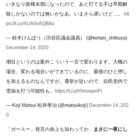
いきなり政権末期になったので、あと打てる手は早期解
散しかないのでは無いかなあ。いまさら遅いけど…。
htt
ps://t.co/4UA0vAQB8u
— 鈴木けんぽう（渋谷区議会議員） (@kenpo_shibuya)
December 14, 2020
潮目というのは案外こういう一言で変わります。大概の
場合、変わる地合いができているのに、最後のひと押し
を加えるものなんですが。選挙が近いので、自民党内で
雪崩を打つ可能性も。
https://t.co/h5eixepnPi
— Koji Matsui 松井孝治 (@matsuikoji)
December 14, 202
0
「ガースー」発言の炎上も加わってか、
まさに一夜にし