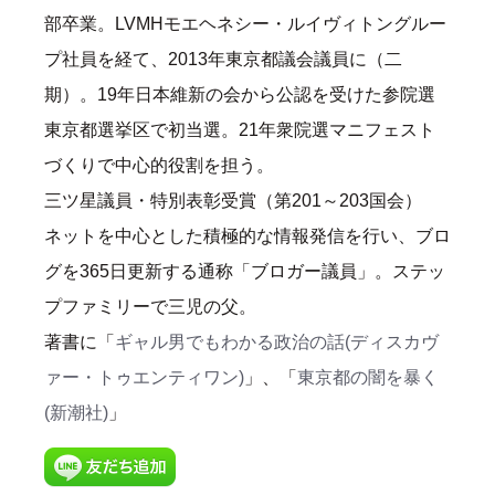
部卒業。LVMHモエヘネシー・ルイヴィトングルー
プ社員を経て、2013年東京都議会議員に（二
期）。19年日本維新の会から公認を受けた参院選
東京都選挙区で初当選。21年衆院選マニフェスト
づくりで中心的役割を担う。
三ツ星議員・特別表彰受賞（第201～203国会）
ネットを中心とした積極的な情報発信を行い、ブロ
グを365日更新する通称「ブロガー議員」。ステッ
プファミリーで三児の父。
著書に「
ギャル男でもわかる政治の話(ディスカヴ
ァー・トゥエンティワン)
」、「
東京都の闇を暴く
(新潮社)
」