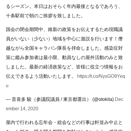
るシーズン。本日はおそらく年内最後となるであろう、
十条駅前で朝のご挨拶を致しました。
国会の閉会期間中、維新の政策をお伝えするため現職議
員がいない（少ない）地域を中心に遊説を行います！僭
越ながら全国キャラバン隊長を拝命しました。感染症対
策に鑑み参加者は最小限、動員なしの屋外活動のみと致
しました。最新の経済政策など、皆様に役立つ情報をお
伝えできるよう活動いたします。
https://t.co/NysGO9Yeq
u
— 音喜多 駿（参議院議員 / 東京都選出） (@otokita)
Dec
ember 14, 2020
屋内で行われる忘年会・総会などの行事は軒並み中止と