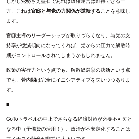
しかし党勢さえ盤石であれば政権運営は維持できる一
方、これは
官邸と与党の力関係が逆転する
ことを意味し
ます。
官邸主導のリーダーシップが取りづらくなり、与党の支
持率が微減傾向になってくれば、党からの圧力で解散時
期がコントロールされてしまうかもしれません。
政策の実行力という点でも、解散総選挙の決断という点
でも、菅内閣は完全にイニシアティブを失いつつありま
す。
■
GoToトラベルの中止でさらなる経済対策が必要不可欠と
なる中（予備費の活用！）、政治が不安定化することは
マイナスや懸念が非常に大きいです。