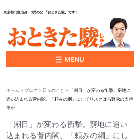
東京都北区出身 3児の父 『おときた駿』です！
MENU
ホーム
>
ブログ
>
日々のこと
> 「潮目」が変わる衝撃。窮地に
追い込まれる菅内閣、「頼みの綱」にしてリスクは与野党の支持
率か
「潮目」が変わる衝撃。窮地に追い
込まれる菅内閣、「頼みの綱」にし