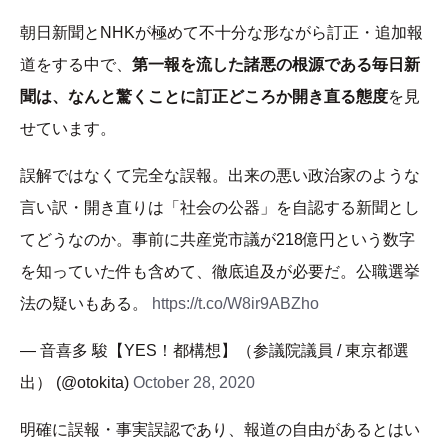
朝日新聞とNHKが極めて不十分な形ながら訂正・追加報
道をする中で、
第一報を流した諸悪の根源である毎日新
聞は、なんと驚くことに訂正どころか開き直る態度
を見
せています。
誤解ではなくて完全な誤報。出来の悪い政治家のような
言い訳・開き直りは「社会の公器」を自認する新聞とし
てどうなのか。事前に共産党市議が218億円という数字
を知っていた件も含めて、徹底追及が必要だ。公職選挙
法の疑いもある。
https://t.co/W8ir9ABZho
— 音喜多 駿【YES！都構想】（参議院議員 / 東京都選
出） (@otokita)
October 28, 2020
明確に誤報・事実誤認であり、報道の自由があるとはい