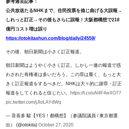
参考過去記事：
公共放送たるNHKまで、住民投票を捻じ曲げる大誤報→
しれっと訂正→その後もさらに誤報！大阪都構想で218
億円コスト増は誤り
https://otokitashun.com/blog/daily/24559/
その後、朝日新聞は小さく訂正報道。
朝日新聞はようやく小さく訂正。しかし一連の報道で惑
わされた有権者は多いだろう。この罪は重く、もっと大
きく訂正報道をするべきだ。NHKは大々的に謝罪・訂正
報道をしてくれると信じたい。
https://t.co/uN4F4wXO77
pic.twitter.com/jJloLAYdWq
— 音喜多 駿【YES！都構想】（参議院議員 / 東京都選
出） (@otokita)
October 27, 2020