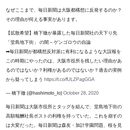
なぜここまで、毎日新聞は大阪都構想に反発するのか？
その理由が伺える事実があります。
【拡散希望】橋下徹が暴露した毎日新聞社の天下り先
「堂島地下街」 の闇 – ゲンゴロウの自論
➡︎毎日新聞が都構想反対派に有利になるような大誤報を
この時期にやったのは、大阪市役所を残したい理由があ
るのではないか？利権があるのではないか？過去の実例
から疑ってしまう
https://t.co/fULZPagGGA
— 橋下徹 (@hashimoto_lo)
October 28, 2020
毎日新聞は大阪市役所とタッグを組んで、堂島地下街の
高額報酬社長ポストの利権を持っていた。これを崩すの
は大変だった。毎日新聞は森友・加計学園問題、桜を見