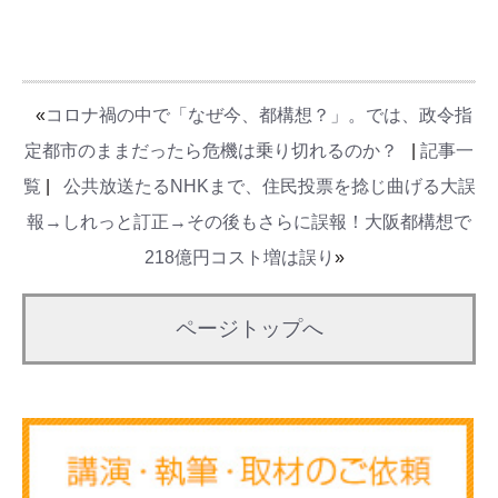
«
コロナ禍の中で「なぜ今、都構想？」。では、政令指
定都市のままだったら危機は乗り切れるのか？
|
記事一
覧
|
公共放送たるNHKまで、住民投票を捻じ曲げる大誤
報→しれっと訂正→その後もさらに誤報！大阪都構想で
218億円コスト増は誤り
»
ページトップへ