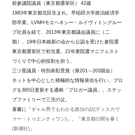
前参議院議員（東京都選挙区） 42歳
1983年東京都北区生まれ。早稲田大学政治経済学
部卒業。LVMHモエヘネシー・ルイヴィトングルー
プ社員を経て、2013年東京都議会議員に（二
期）。19年日本維新の会から公認を受けた参院選
東京都選挙区で初当選。21年衆院選マニフェスト
づくりで中心的役割を担う。
三ツ星議員・特別表彰受賞（第201～203国会）
ネットを中心とした積極的な情報発信を行い、ブロ
グを365日更新する通称「ブロガー議員」。ステッ
プファミリーで三児の父。
著書に「
ギャル男でもわかる政治の話(ディスカヴ
ァー・トゥエンティワン)
」、「
東京都の闇を暴く
(新潮社)
」