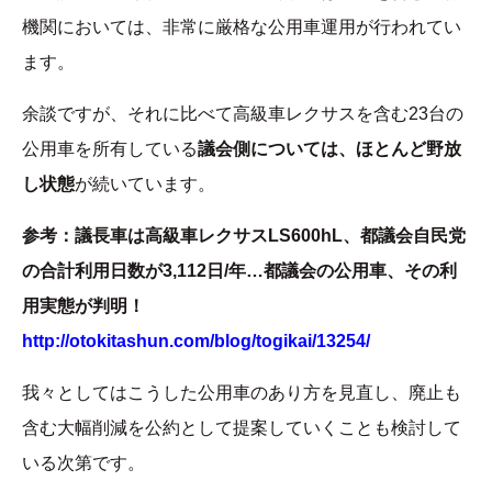
機関においては、非常に厳格な公用車運用が行われてい
ます。
余談ですが、それに比べて高級車レクサスを含む23台の
公用車を所有している
議会側については、ほとんど野放
し状態
が続いています。
参考：議長車は高級車レクサスLS600hL、都議会自民党
の合計利用日数が3,112日/年…都議会の公用車、その利
用実態が判明！
http://otokitashun.com/blog/togikai/13254/
我々としてはこうした公用車のあり方を見直し、廃止も
含む大幅削減を公約として提案していくことも検討して
いる次第です。