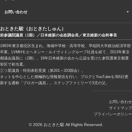
お問い合わせ
おときた駿（おときたしゅん）
前参議院議員（1期）／日本維新の会政調会長／東京維新の会幹事長
1983年東京都北区生まれ。海城中学校・高等学校、早稲田大学政治経済学部
卒業。LVMHモエヘネシー・ルイヴィトングループ社員を経て、2013年東京
都議会議員に（2期）。19年日本維新の会から公認を受けた参院選東京都選
挙区で初当選。
三ツ星議員・特別表彰受賞（第201～203国会）。
ネットを中心とした積極的な情報発信を行い、ブログとYouTubeを365日更
新する通称「ブロガー議員」。ステップファミリーで3児の父。
お問い合わせ
サイトマップ
プライバシーポリシー
© 2026 おときた駿 All Rights Reserved.