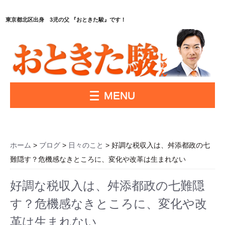
東京都北区出身 3児の父 『おときた駿』です！
MENU
ホーム
>
ブログ
>
日々のこと
> 好調な税収入は、舛添都政の七
難隠す？危機感なきところに、変化や改革は生まれない
好調な税収入は、舛添都政の七難隠
す？危機感なきところに、変化や改
革は生まれない