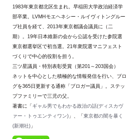
1983年東京都北区生まれ。早稲田大学政治経済学
部卒業。LVMHモエヘネシー・ルイヴィトングルー
プ社員を経て、2013年東京都議会議員に（二
期）。19年日本維新の会から公認を受けた参院選
東京都選挙区で初当選。21年衆院選マニフェスト
づくりで中心的役割を担う。
三ツ星議員・特別表彰受賞（第201～203国会）
ネットを中心とした積極的な情報発信を行い、ブロ
グを365日更新する通称「ブロガー議員」。ステッ
プファミリーで三児の父。
著書に「
ギャル男でもわかる政治の話(ディスカヴ
ァー・トゥエンティワン)
」、「
東京都の闇を暴く
(新潮社)
」