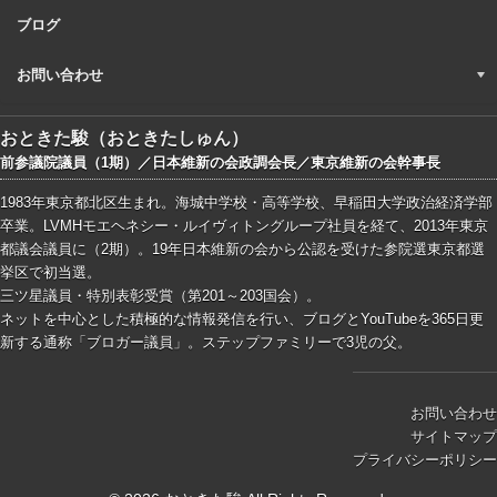
ブログ
お問い合わせ
おときた駿（おときたしゅん）
前参議院議員（1期）／日本維新の会政調会長／東京維新の会幹事長
1983年東京都北区生まれ。海城中学校・高等学校、早稲田大学政治経済学部
卒業。LVMHモエヘネシー・ルイヴィトングループ社員を経て、2013年東京
都議会議員に（2期）。19年日本維新の会から公認を受けた参院選東京都選
挙区で初当選。
三ツ星議員・特別表彰受賞（第201～203国会）。
ネットを中心とした積極的な情報発信を行い、ブログとYouTubeを365日更
新する通称「ブロガー議員」。ステップファミリーで3児の父。
お問い合わせ
サイトマップ
プライバシーポリシー