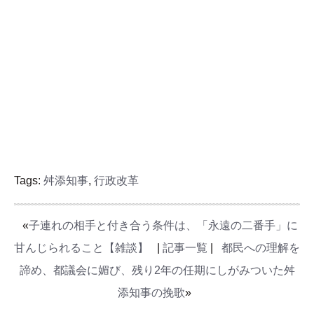
Tags:
舛添知事
,
行政改革
«
子連れの相手と付き合う条件は、「永遠の二番手」に
甘んじられること【雑談】
|
記事一覧
|
都民への理解を
諦め、都議会に媚び、残り2年の任期にしがみついた舛
添知事の挽歌
»