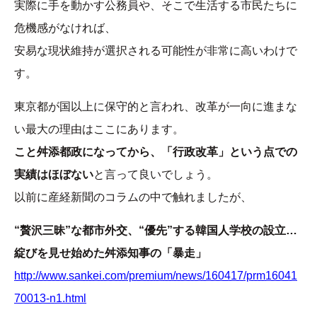
実際に手を動かす公務員や、そこで生活する市民たちに
危機感がなければ、
安易な現状維持が選択される可能性が非常に高いわけで
す。
東京都が国以上に保守的と言われ、改革が一向に進まな
い最大の理由はここにあります。
こと舛添都政になってから、「行政改革」という点での
実績はほぼない
と言って良いでしょう。
以前に産経新聞のコラムの中で触れましたが、
“贅沢三昧”な都市外交、“優先”する韓国人学校の設立…
綻びを見せ始めた舛添知事の「暴走」
http://www.sankei.com/premium/news/160417/prm16041
70013-n1.html