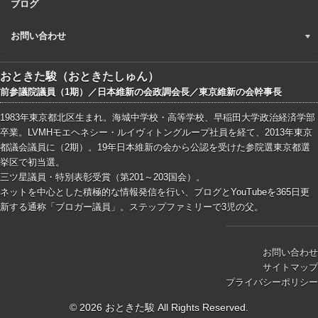
ブログ
お問い合わせ
おときた駿（おときたしゅん）
前参議院議員（1期）／日本維新の会政調会長／東京維新の会幹事長
1983年東京都北区生まれ。海城中学校・高等学校、早稲田大学政治経済学部
卒業。LVMHモエヘネシー・ルイヴィトングループ社員を経て、2013年東京
都議会議員に（2期）。19年日本維新の会から公認を受けた参院選東京都選
挙区で初当選。
三ツ星議員・特別表彰受賞（第201～203国会）。
ネットを中心とした積極的な情報発信を行い、ブログとYouTubeを365日更
新する通称「ブロガー議員」。ステップファミリーで3児の父。
お問い合わせ
サイトマップ
プライバシーポリシー
© 2026 おときた駿 All Rights Reserved.