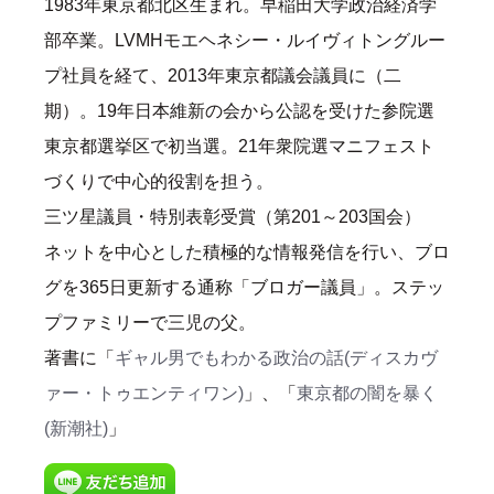
1983年東京都北区生まれ。早稲田大学政治経済学
部卒業。LVMHモエヘネシー・ルイヴィトングルー
プ社員を経て、2013年東京都議会議員に（二
期）。19年日本維新の会から公認を受けた参院選
東京都選挙区で初当選。21年衆院選マニフェスト
づくりで中心的役割を担う。
三ツ星議員・特別表彰受賞（第201～203国会）
ネットを中心とした積極的な情報発信を行い、ブロ
グを365日更新する通称「ブロガー議員」。ステッ
プファミリーで三児の父。
著書に「
ギャル男でもわかる政治の話(ディスカヴ
ァー・トゥエンティワン)
」、「
東京都の闇を暴く
(新潮社)
」