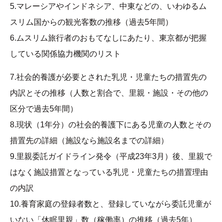
5.マレーシアやインドネシア、中東などの、いわゆるム
スリム国からの観光客数の推移（過去5年間）
6.ムスリム旅行者のおもてなしにあたり、東京都が把握
している関係協力機関のリスト
7.社会的養護が必要とされた乳児・児童たちの措置先の
内訳とその推移（人数と割合で、里親・施設・その他の
区分で過去5年間）
8.現状（1年分）の社会的養護下にある児童の人数とその
措置先の詳細（施設なら施設名までの詳細）
9.里親委託ガイドライン発令（平成23年3月）後、里親で
はなく施設措置となっている乳児・児童たちの措置理由
の内訳
10.養育家庭の登録者数と、登録していながら委託児童が
いない「休眠里親」数（稼働率）の推移（過去5年）