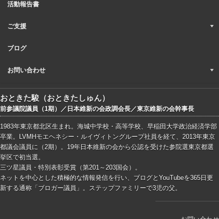
活動報告書
ご支援
ブログ
お問い合わせ
おときた駿（おときたしゅん）
前参議院議員（1期）／日本維新の会政調会長／東京維新の会幹事長
1983年東京都北区生まれ。海城中学校・高等学校、早稲田大学政治経済学部
卒業。LVMHモエヘネシー・ルイヴィトングループ社員を経て、2013年東京
都議会議員に（2期）。19年日本維新の会から公認を受けた参院選東京都選
挙区で初当選。
三ツ星議員・特別表彰受賞（第201～203国会）。
ネットを中心とした積極的な情報発信を行い、ブログとYouTubeを365日更
新する通称「ブロガー議員」。ステップファミリーで3児の父。