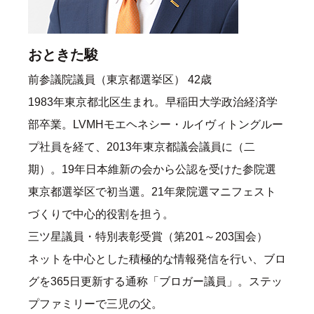
おときた駿
前参議院議員（東京都選挙区） 42歳
1983年東京都北区生まれ。早稲田大学政治経済学
部卒業。LVMHモエヘネシー・ルイヴィトングルー
プ社員を経て、2013年東京都議会議員に（二
期）。19年日本維新の会から公認を受けた参院選
東京都選挙区で初当選。21年衆院選マニフェスト
づくりで中心的役割を担う。
三ツ星議員・特別表彰受賞（第201～203国会）
ネットを中心とした積極的な情報発信を行い、ブロ
グを365日更新する通称「ブロガー議員」。ステッ
プファミリーで三児の父。