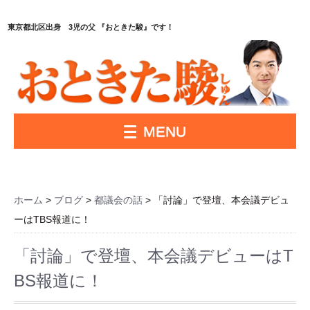
東京都北区出身 3児の父 『おときた駿』です！
MENU
ホーム
>
ブログ
>
都議会の話
> 「討論」で登壇、本会議デビュ
ーはTBS報道に！
「討論」で登壇、本会議デビューはT
BS報道に！