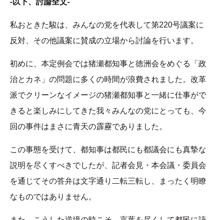
-以下、討論全文-
私おときた駿は、みんなの党を代表して第220号議案に
反対、その他議案に賛成の立場から討論を行います。
初めに、本定例会では猪瀬都知事と徳洲会をめぐる「政
治とカネ」の問題に多くの時間が浪費されました。改革
派でクリーンなイメージの猪瀬都知事と一緒に仕事がで
きると楽しみにしてきた我々みんなの党にとっても、今
回の事件はまさに青天の霹靂でありました。
この事態を受けて、都知事は都民にも都議会にも真摯な
説明を尽くすべきでしたが、記者会見・本会議・委員会
を通じてその答弁は文字通り二転三転し、まったく明瞭
なものではありません。
また、こうした逆境の時こそ、言葉を尽くして都民に語