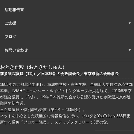
活動報告書
ご支援
ブログ
お問い合わせ
おときた駿（おときたしゅん）
前参議院議員（1期）／日本維新の会政調会長／東京維新の会幹事長
1983年東京都北区生まれ。海城中学校・高等学校、早稲田大学政治経済学部
卒業。LVMHモエヘネシー・ルイヴィトングループ社員を経て、2013年東京
都議会議員に（2期）。19年日本維新の会から公認を受けた参院選東京都選
挙区で初当選。
三ツ星議員・特別表彰受賞（第201～203国会）。
ネットを中心とした積極的な情報発信を行い、ブログとYouTubeを365日更
新する通称「ブロガー議員」。ステップファミリーで3児の父。