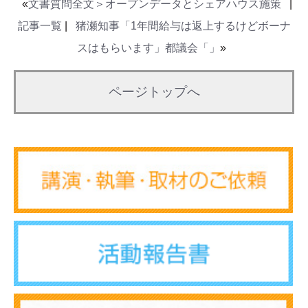
«
文書質問全文＞オープンデータとシェアハウス施策
|
記事一覧
|
猪瀬知事「1年間給与は返上するけどボーナ
スはもらいます」都議会「」
»
ページトップへ