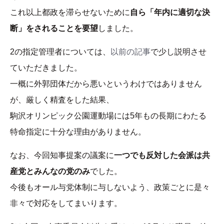
これ以上都政を滞らせないために
自ら「年内に適切な決
断」をされることを要望
しました。
2の指定管理者については、
以前の記事
で少し説明させ
ていただきました。
一概に外郭団体だから悪いというわけではありません
が、厳しく精査をした結果、
駒沢オリンピック公園運動場には5年もの長期にわたる
特命指定に十分な理由がありません。
なお、今回知事提案の議案に
一つでも反対した会派は共
産党とみんなの党のみ
でした。
今後もオール与党体制に与しないよう、政策ごとに是々
非々で対応をしてまいります。