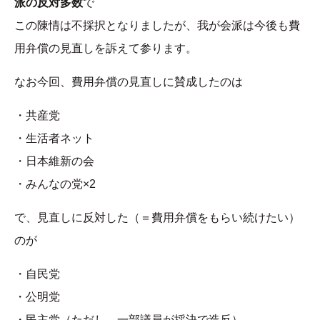
派の反対多数
で
この陳情は不採択となりましたが、我が会派は今後も費
用弁償の見直しを訴えて参ります。
なお今回、費用弁償の見直しに賛成したのは
・共産党
・生活者ネット
・日本維新の会
・みんなの党×2
で、見直しに反対した（＝費用弁償をもらい続けたい）
のが
・自民党
・公明党
・民主党（ただし、一部議員が採決で造反）