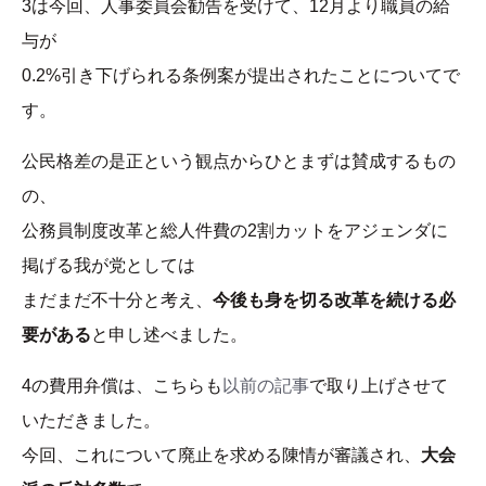
3は今回、人事委員会勧告を受けて、12月より職員の給
与が
0.2%引き下げられる条例案が提出されたことについてで
す。
公民格差の是正という観点からひとまずは賛成するもの
の、
公務員制度改革と総人件費の2割カットをアジェンダに
掲げる我が党としては
まだまだ不十分と考え、
今後も身を切る改革を続ける必
要がある
と申し述べました。
4の費用弁償は、こちらも
以前の記事
で取り上げさせて
いただきました。
今回、これについて廃止を求める陳情が審議され、
大会