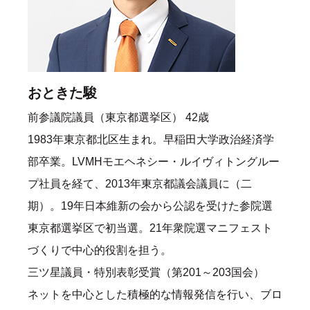
おときた駿
前参議院議員（東京都選挙区） 42歳
1983年東京都北区生まれ。早稲田大学政治経済学
部卒業。LVMHモエヘネシー・ルイヴィトングルー
プ社員を経て、2013年東京都議会議員に（二
期）。19年日本維新の会から公認を受けた参院選
東京都選挙区で初当選。21年衆院選マニフェスト
づくりで中心的役割を担う。
三ツ星議員・特別表彰受賞（第201～203国会）
ネットを中心とした積極的な情報発信を行い、ブロ