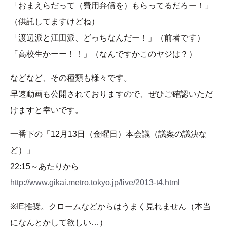
「おまえらだって（費用弁償を）もらってるだろー！」
（供託してますけどね）
「渡辺派と江田派、どっちなんだー！」（前者です）
「高校生かーー！！」（なんですかこのヤジは？）
などなど、その種類も様々です。
早速動画も公開されておりますので、ぜひご確認いただ
けますと幸いです。
一番下の「12月13日（金曜日）本会議（議案の議決な
ど）」
22:15～あたりから
http://www.gikai.metro.tokyo.jp/live/2013-t4.html
※IE推奨。クロームなどからはうまく見れません（本当
になんとかして欲しい…）