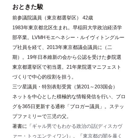
おときた駿
前参議院議員（東京都選挙区） 42歳
1983年東京都北区生まれ。早稲田大学政治経済学
部卒業。LVMHモエヘネシー・ルイヴィトングルー
プ社員を経て、2013年東京都議会議員に（二
期）。19年日本維新の会から公認を受けた参院選
東京都選挙区で初当選。21年衆院選マニフェスト
づくりで中心的役割を担う。
三ツ星議員・特別表彰受賞（第201～203国会）
ネットを中心とした積極的な情報発信を行い、ブロ
グを365日更新する通称「ブロガー議員」。ステッ
プファミリーで三児の父。
著書に「
ギャル男でもわかる政治の話(ディスカヴ
ァー・トゥエンティワン)
」、「
東京都の闇を暴く