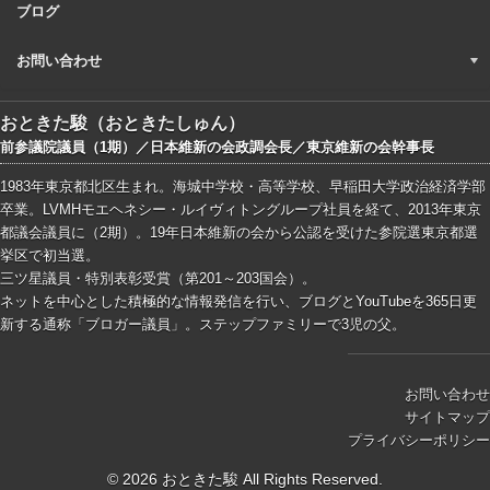
ブログ
お問い合わせ
おときた駿（おときたしゅん）
前参議院議員（1期）／日本維新の会政調会長／東京維新の会幹事長
1983年東京都北区生まれ。海城中学校・高等学校、早稲田大学政治経済学部
卒業。LVMHモエヘネシー・ルイヴィトングループ社員を経て、2013年東京
都議会議員に（2期）。19年日本維新の会から公認を受けた参院選東京都選
挙区で初当選。
三ツ星議員・特別表彰受賞（第201～203国会）。
ネットを中心とした積極的な情報発信を行い、ブログとYouTubeを365日更
新する通称「ブロガー議員」。ステップファミリーで3児の父。
お問い合わせ
サイトマップ
プライバシーポリシー
© 2026 おときた駿 All Rights Reserved.