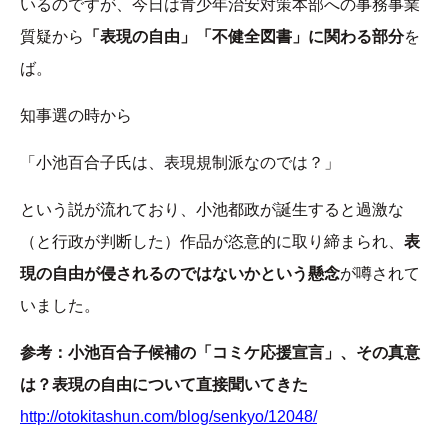
いるのですが、今日は青少年治安対策本部への事務事業
質疑から
「表現の自由」「不健全図書」に関わる部分
を
ば。
知事選の時から
「小池百合子氏は、表現規制派なのでは？」
という説が流れており、小池都政が誕生すると過激な
（と行政が判断した）作品が恣意的に取り締まられ、
表
現の自由が侵されるのではないかという懸念
が噂されて
いました。
参考：小池百合子候補の「コミケ応援宣言」、その真意
は？表現の自由について直接聞いてきた
http://otokitashun.com/blog/senkyo/12048/