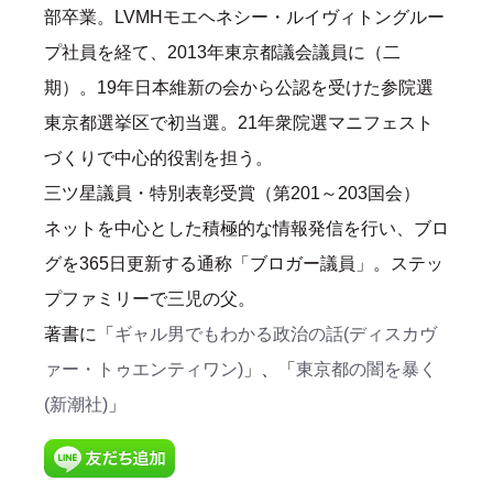
部卒業。LVMHモエヘネシー・ルイヴィトングルー
プ社員を経て、2013年東京都議会議員に（二
期）。19年日本維新の会から公認を受けた参院選
東京都選挙区で初当選。21年衆院選マニフェスト
づくりで中心的役割を担う。
三ツ星議員・特別表彰受賞（第201～203国会）
ネットを中心とした積極的な情報発信を行い、ブロ
グを365日更新する通称「ブロガー議員」。ステッ
プファミリーで三児の父。
著書に「
ギャル男でもわかる政治の話(ディスカヴ
ァー・トゥエンティワン)
」、「
東京都の闇を暴く
(新潮社)
」