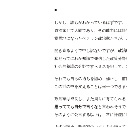
■
しかし、誰もがわかっているはずです。
政治家とて人間であり、その能力には限
意固地になったベテラン政治家たちが、
開き直るようで申し訳ないですが、
政治
私だってにわか知識で発信した政策分野
社会的養護の分野ですらミスを犯して、
それでも自らの過ちを認め、修正し、前
この世の中を変えることは何一つできま
政治家は成長し、また周りに育てられる
思ってても自分で言うな
と言われそうで
そのように公言する以上は、常に謙虚に
まずは認め、政治家のレベルをお知って