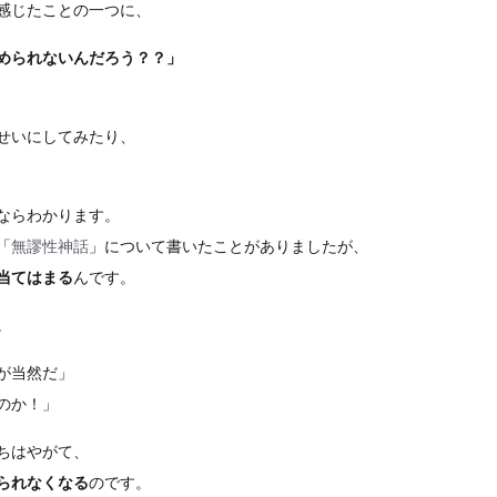
感じたことの一つに、
められないんだろう？？」
せいにしてみたり、
ならわかります。
「
無謬性神話
」について書いたことがありましたが、
当てはまる
んです。
。
が当然だ」
のか！」
ちはやがて、
られなくなる
のです。