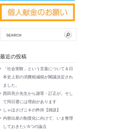
最近の投稿
「社会実験」という言葉について＆日
本史上初の消費税減税が閣議決定され
ました。
西田亮介先生から謝罪・訂正が。そし
て同日選には理由があります
しゃほさげニキの矜持【雑談】
内密出産の制度化に向けて、いま整理
しておきたい5つの論点