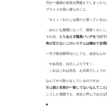
万が一議員の名前を間違えてしまったら
プライドが高い彼らのこと、
「キミィ！わたしを誰だと思っているん
…みたいな展開になって、面倒くさいこ
その点、
とりあえず議員バッヂをつけて
角が立たないこのシステムは極めて合理
一方で政治家同士にしても、会合なんか
「やあ先生、お久しぶりです！」
「これはこれは先生、お元気でしょうか
なんてやり取りをしているのですが、
実は
顔と名前が一致してないなんてこと
こうした場面でも、先生と呼んでおけば
■