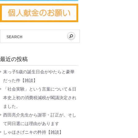
最近の投稿
末っ子5歳の誕生日会がやたらと豪華
だった件【雑談】
「社会実験」という言葉について＆日
本史上初の消費税減税が閣議決定され
ました。
西田亮介先生から謝罪・訂正が。そし
て同日選には理由があります
しゃほさげニキの矜持【雑談】