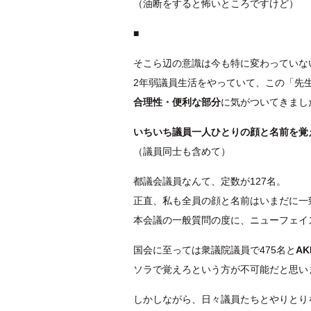
（油断をすると怖いところですけど）
■
そこら辺の意識は今も特に変わっていな
2年弱議員生活をやっていて、この「先
合理性・便利な部分
に気がついてきまし
いちいち議員一人ひとりの顔と名前を覚
（議員同士も含めて）
都議会議員なんて、定数が127名。
正直、私も全員の顔と名前はいまだに一
本会議の一般質問の度に、ニューフェイ
国会に至っては衆議院議員で475名と
A
ソラで覚えろという方が不可能だと思い
しかしながら、日々議員たちとやりとり