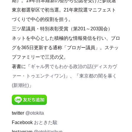
期）。19年日本維新の会から公認を受けた参院選
東京都選挙区で初当選。21年衆院選マニフェスト
づくりで中心的役割を担う。
三ツ星議員・特別表彰受賞（第201～203国会）
ネットを中心とした積極的な情報発信を行い、ブロ
グを365日更新する通称「ブロガー議員」。ステッ
プファミリーで三児の父。
著書に「
ギャル男でもわかる政治の話(ディスカヴ
ァー・トゥエンティワン)
」、「
東京都の闇を暴く
(新潮社)
」
twitter
@otokita
Facebook
おときた駿
Instagram
@otokitashun