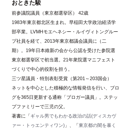
おときた駿
前参議院議員（東京都選挙区） 42歳
1983年東京都北区生まれ。早稲田大学政治経済学
部卒業。LVMHモエヘネシー・ルイヴィトングルー
プ社員を経て、2013年東京都議会議員に（二
期）。19年日本維新の会から公認を受けた参院選
東京都選挙区で初当選。21年衆院選マニフェスト
づくりで中心的役割を担う。
三ツ星議員・特別表彰受賞（第201～203国会）
ネットを中心とした積極的な情報発信を行い、ブロ
グを365日更新する通称「ブロガー議員」。ステッ
プファミリーで三児の父。
著書に「
ギャル男でもわかる政治の話(ディスカヴ
ァー・トゥエンティワン)
」、「
東京都の闇を暴く