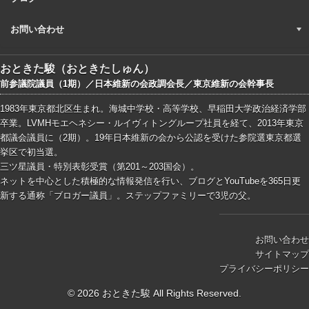
お問い合わせ
おときた駿（おときたしゅん）
前参議院議員（1期）／日本維新の会政調会長／東京維新の会幹事長
1983年東京都北区生まれ。海城中学校・高等学校、早稲田大学政治経済学部
卒業。LVMHモエヘネシー・ルイヴィトングループ社員を経て、2013年東京
都議会議員に（2期）。19年日本維新の会から公認を受けた参院選東京都選
挙区で初当選。
三ツ星議員・特別表彰受賞（第201～203国会）。
ネットを中心とした積極的な情報発信を行い、ブログとYouTubeを365日更
新する通称「ブロガー議員」。ステップファミリーで3児の父。
お問い合わせ
サイトマップ
プライバシーポリシー
© 2026 おときた駿 All Rights Reserved.