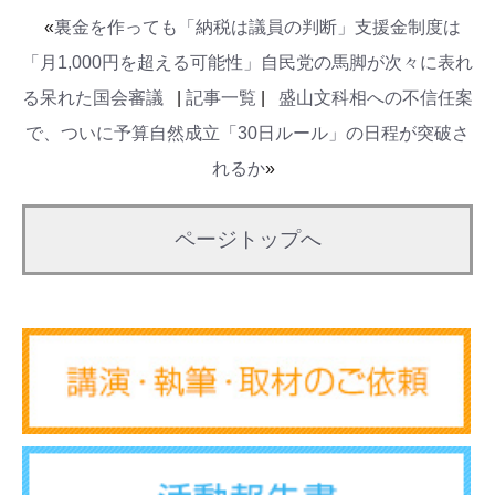
«
裏金を作っても「納税は議員の判断」支援金制度は
「月1,000円を超える可能性」自民党の馬脚が次々に表れ
る呆れた国会審議
|
記事一覧
|
盛山文科相への不信任案
で、ついに予算自然成立「30日ルール」の日程が突破さ
れるか
»
ページトップへ