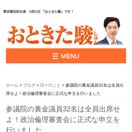
東京都北区出身 3児の父 『おときた駿』です！
MENU
ホーム
>
ブログ
>
日々のこと
> 参議院の裏金議員32名は全員出
席せよ！政治倫理審査会に正式な申立を行いました
参議院の裏金議員32名は全員出席せ
よ！政治倫理審査会に正式な申立を
行いました