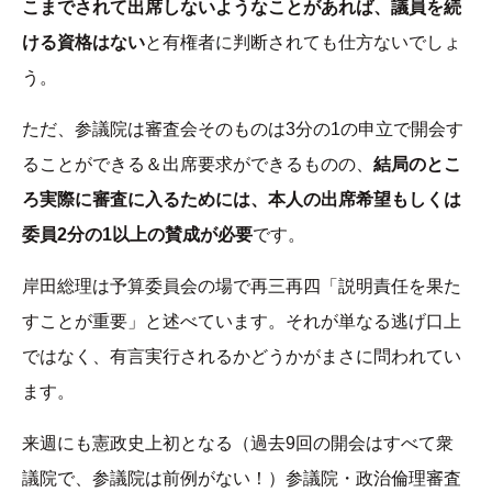
こまでされて出席しないようなことがあれば、議員を続
ける資格はない
と有権者に判断されても仕方ないでしょ
う。
ただ、参議院は審査会そのものは3分の1の申立で開会す
ることができる＆出席要求ができるものの、
結局のとこ
ろ実際に審査に入るためには、本人の出席希望もしくは
委員2分の1以上の賛成が必要
です。
岸田総理は予算委員会の場で再三再四「説明責任を果た
すことが重要」と述べています。それが単なる逃げ口上
ではなく、有言実行されるかどうかがまさに問われてい
ます。
来週にも憲政史上初となる（過去9回の開会はすべて衆
議院で、参議院は前例がない！）参議院・政治倫理審査