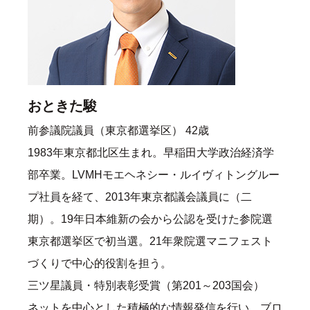
おときた駿
前参議院議員（東京都選挙区） 42歳
1983年東京都北区生まれ。早稲田大学政治経済学
部卒業。LVMHモエヘネシー・ルイヴィトングルー
プ社員を経て、2013年東京都議会議員に（二
期）。19年日本維新の会から公認を受けた参院選
東京都選挙区で初当選。21年衆院選マニフェスト
づくりで中心的役割を担う。
三ツ星議員・特別表彰受賞（第201～203国会）
ネットを中心とした積極的な情報発信を行い、ブロ