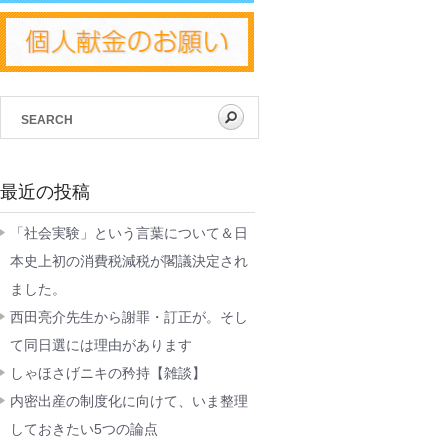
最近の投稿
「社会実験」という言葉について＆日
本史上初の消費税減税が閣議決定され
ました。
西田亮介先生から謝罪・訂正が。そし
て同日選には理由があります
しゃほさげニキの矜持【雑談】
内密出産の制度化に向けて、いま整理
しておきたい5つの論点