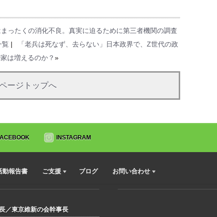
はまったくの消化不良。真実に迫るために第三者機関の調査
一覧
|
「老兵は死なず、去らない」日本政界で、Z世代の政
治家は増えるのか？
»
ページトップへ
FACEBOOK
INSTAGRAM
活動報告書
ご支援
ブログ
お問い合わせ
会長／東京維新の会幹事長