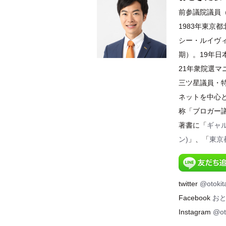
前参議院議員（
1983年東京
シー・ルイヴィ
期）。19年
21年衆院選
三ツ星議員・特
ネットを中心
称「ブロガー
著書に「
ギャ
ン)
」、「
東京
twitter
@otokit
Facebook
お
Instagram
@ot