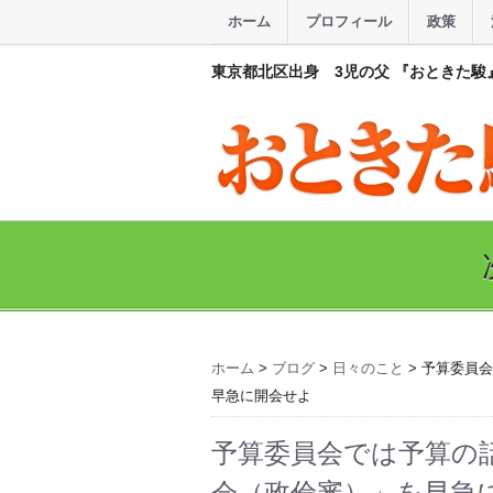
ホーム
プロフィール
政策
東京都北区出身 3児の父 『おときた駿
ホーム
>
ブログ
>
日々のこと
> 予算委員
早急に開会せよ
予算委員会では予算の
会（政倫審）」を早急