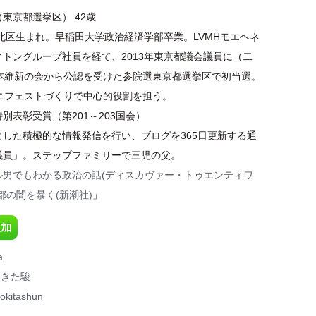
東京都選挙区） 42歳
都北区生まれ。早稲田大学政治経済学部卒業。LVMHモエヘネ
トングループ社員を経て、2013年東京都議会議員に（二
日本維新の会から公認を受けた参院選東京都選挙区で初当選。
マニフェストづくりで中心的役割を担う。
別表彰受賞（第201～203国会）
とした積極的な情報発信を行い、ブログを365日更新する通
議員」。ステップファミリーで三児の父。
ル男でもわかる政治の話(ディスカヴァー・トゥエンティワ
都の闇を暴く(新潮社)
」
a
ときた駿
okitashun