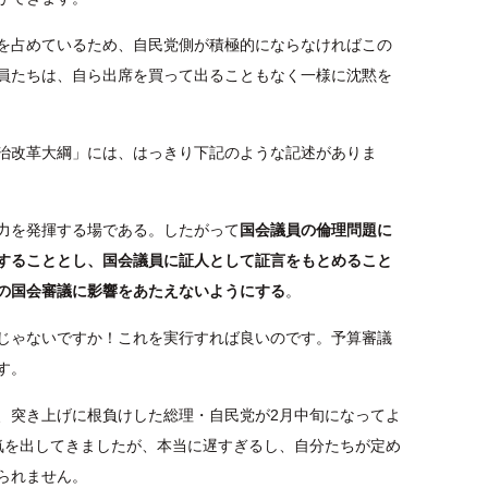
を占めているため、自民党側が積極的にならなければこの
員たちは、自ら出席を買って出ることもなく一様に沈黙を
治改革大綱」には、はっきり下記のような記述がありま
力を発揮する場である。したがって
国会議員の倫理問題に
することとし、国会議員に証人として証言をもとめること
の国会審議に影響をあたえないようにする
。
じゃないですか！これを実行すれば良いのです。予算審議
す。
、突き上げに根負けした総理・自民党が2月中旬になってよ
気を出してきましたが、本当に遅すぎるし、自分たちが定め
られません。