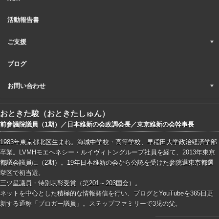
活動報告書
ご支援
ブログ
お問い合わせ
おときた駿（おときたしゅん）
前参議院議員（1期）／日本維新の会政調会長／東京維新の会幹事長
1983年東京都北区生まれ。海城中学校・高等学校、早稲田大学政治経済学部
卒業。LVMHモエヘネシー・ルイヴィトングループ社員を経て、2013年東京
都議会議員に（2期）。19年日本維新の会から公認を受けた参院選東京都選
挙区で初当選。
三ツ星議員・特別表彰受賞（第201～203国会）。
ネットを中心とした積極的な情報発信を行い、ブログとYouTubeを365日更
新する通称「ブロガー議員」。ステップファミリーで3児の父。