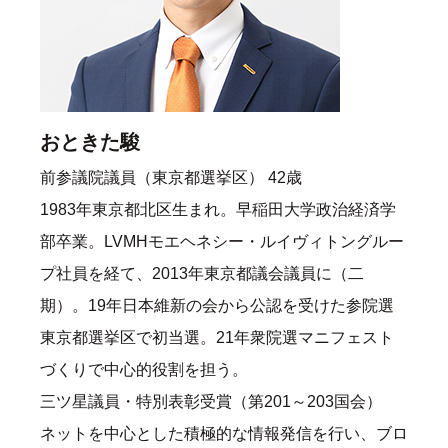
おときた駿
前参議院議員（東京都選挙区） 42歳
1983年東京都北区生まれ。早稲田大学政治経済学
部卒業。LVMHモエヘネシー・ルイヴィトングルー
プ社員を経て、2013年東京都議会議員に（二
期）。19年日本維新の会から公認を受けた参院選
東京都選挙区で初当選。21年衆院選マニフェスト
づくりで中心的役割を担う。
三ツ星議員・特別表彰受賞（第201～203国会）
ネットを中心とした積極的な情報発信を行い、ブロ