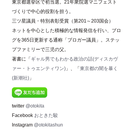
東京都選挙区で初当選。21年衆院選マニフェスト
づくりで中心的役割を担う。
三ツ星議員・特別表彰受賞（第201～203国会）
ネットを中心とした積極的な情報発信を行い、ブロ
グを365日更新する通称「ブロガー議員」。ステッ
プファミリーで三児の父。
著書に「
ギャル男でもわかる政治の話(ディスカヴ
ァー・トゥエンティワン)
」、「
東京都の闇を暴く
(新潮社)
」
twitter
@otokita
Facebook
おときた駿
Instagram
@otokitashun