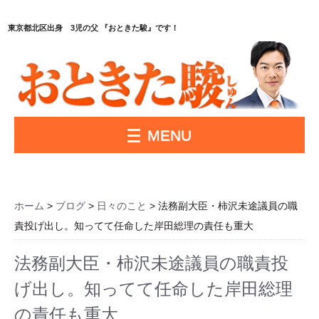
東京都北区出身 3児の父 『おときた駿』です！
MENU
ホーム
>
ブログ
>
日々のこと
> 法務副大臣・柿沢未途議員の職
責投げ出し。知ってて任命した岸田総理の責任も重大
法務副大臣・柿沢未途議員の職責投
げ出し。知ってて任命した岸田総理
の責任も重大