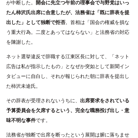
が中断した。
開会に先立つ午前の理事会で与野党はいっ
たん柿沢氏出席に合意したが、法務省は「既に辞表を提
出した」として独断で拒否
。首相は「国会の権威を損な
う重大行為。二度とあってはならない」と法務省の対応
を陳謝した。
ネット選挙違反で辞職する江東区長に対して、「ネット
広告は私が指示したもの」となぜか突如として新聞イン
タビューに自白し、それが報じられた朝に辞表を提出し
た柿沢未途氏。
その辞表が受理されないうちに、
出席要求をされている
予算委員会を欠席するという、完全な職務投げ出し・意
味不明な事件
です。
法務省が独断で出席を断ったという展開は腑に落ちませ