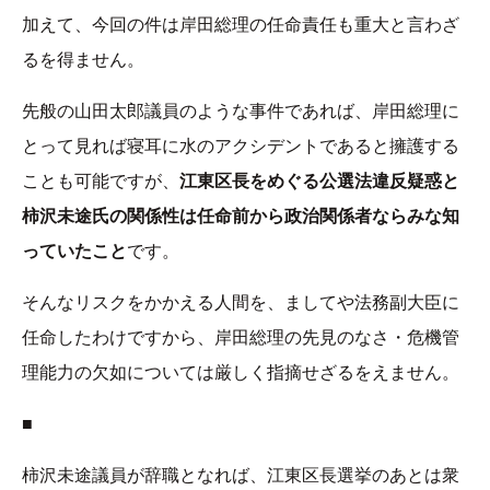
加えて、今回の件は岸田総理の任命責任も重大と言わざ
るを得ません。
先般の山田太郎議員のような事件であれば、岸田総理に
とって見れば寝耳に水のアクシデントであると擁護する
ことも可能ですが、
江東区長をめぐる公選法違反疑惑と
柿沢未途氏の関係性は任命前から政治関係者ならみな知
っていたこと
です。
そんなリスクをかかえる人間を、ましてや法務副大臣に
任命したわけですから、岸田総理の先見のなさ・危機管
理能力の欠如については厳しく指摘せざるをえません。
■
柿沢未途議員が辞職となれば、江東区長選挙のあとは衆