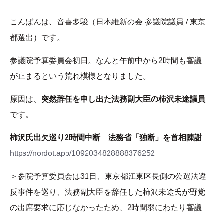
こんばんは、音喜多駿（日本維新の会 参議院議員 / 東京
都選出）です。
参議院予算委員会初日。なんと午前中から2時間も審議
が止まるという荒れ模様となりました。
原因は、
突然辞任を申し出た法務副大臣の柿沢未途議員
です。
柿沢氏出欠巡り2時間中断 法務省「独断」を首相陳謝
https://nordot.app/1092034828888376252
＞参院予算委員会は31日、東京都江東区長側の公選法違
反事件を巡り、法務副大臣を辞任した柿沢未途氏が野党
の出席要求に応じなかったため、2時間弱にわたり審議