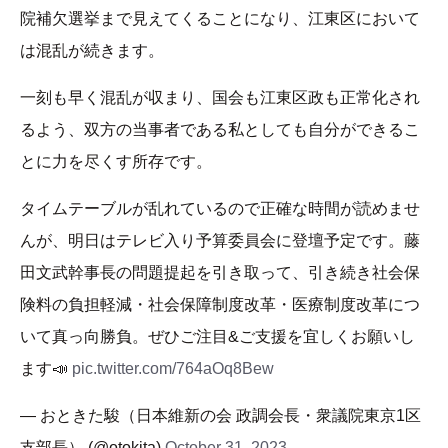
院補欠選挙まで見えてくることになり、江東区において
は混乱が続きます。
一刻も早く混乱が収まり、国会も江東区政も正常化され
るよう、双方の当事者である私としても自分ができるこ
とに力を尽くす所存です。
タイムテーブルが乱れているので正確な時間が読めませ
んが、明日はテレビ入り予算委員会に登壇予定です。藤
田文武幹事長の問題提起を引き取って、引き続き社会保
険料の負担軽減・社会保障制度改革・医療制度改革につ
いて真っ向勝負。ぜひご注目&ご支援を宜しくお願いし
ます📣
pic.twitter.com/764aOq8Bew
— おときた駿（日本維新の会 政調会長・衆議院東京1区
支部長） (@otokita)
October 31, 2023