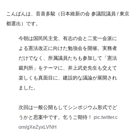
こんばんは、音喜多駿（日本維新の会 参議院議員 / 東京
都選出）です。
今朝は国民民主党、有志の会と二党一会派に
よる憲法改正に向けた勉強会を開催。実務者
だけでなく、所属議員たちも参加して「憲法
裁判所」をテーマに、井上武史先生も交えて
楽しくも真面目に、建設的な議論が展開され
ました。
次回は一般公開もしてシンポジウム形式でど
うかと思案中です。乞うご期待！
pic.twitter.c
om/gXeZyxLVNH