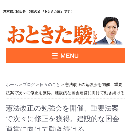
東京都北区出身 3児の父 『おときた駿』です！
MENU
ホーム
>
ブログ
>
日々のこと
> 憲法改正の勉強会を開催、重要
法案で次々に修正を獲得。建設的な国会運営に向けて動き続ける
憲法改正の勉強会を開催、重要法案
で次々に修正を獲得。建設的な国会
運営に向けて動き続ける