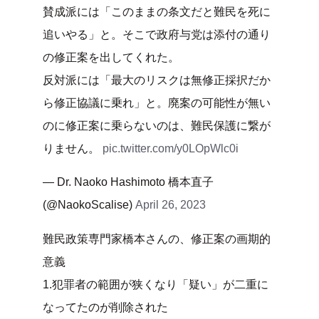
賛成派には「このままの条文だと難民を死に
追いやる」と。そこで政府与党は添付の通り
の修正案を出してくれた。
反対派には「最大のリスクは無修正採択だか
ら修正協議に乗れ」と。廃案の可能性が無い
のに修正案に乗らないのは、難民保護に繋が
りません。
pic.twitter.com/y0LOpWlc0i
— Dr. Naoko Hashimoto 橋本直子
(@NaokoScalise)
April 26, 2023
難民政策専門家橋本さんの、修正案の画期的
意義
1.犯罪者の範囲が狭くなり「疑い」が二重に
なってたのが削除された