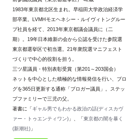
1983年東京都北区生まれ。早稲田大学政治経済学
部卒業。LVMHモエヘネシー・ルイヴィトングルー
プ社員を経て、2013年東京都議会議員に（二
期）。19年日本維新の会から公認を受けた参院選
東京都選挙区で初当選。21年衆院選マニフェスト
づくりで中心的役割を担う。
三ツ星議員・特別表彰受賞（第201～203国会）
ネットを中心とした積極的な情報発信を行い、ブロ
グを365日更新する通称「ブロガー議員」。ステッ
プファミリーで三児の父。
著書に「
ギャル男でもわかる政治の話(ディスカヴ
ァー・トゥエンティワン)
」、「
東京都の闇を暴く
(新潮社)
」