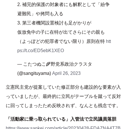
2. 補完的保護の対象者にも解釈として「紛争
避難民」や拷問も入る
3. 第三者機関設置検討も足がかりが
仮放免中の子に在特が出てさらにその親も
（よっぽどの犯罪者でない限り）原則在特
htt
ps://t.co/ED5ebK1XEO
— こたつぬこ🌾野党系政治クラスタ
(@sangituyama)
April 26, 2023
立憲民主党が提案していた修正部分も建設的な要素が入
っていましたが、最終的に立民がテーブルを蹴って反対
に回ってしまったため反映されず、なんとも残念です。
「活動家に乗っ取られている」入管法で立民議員落胆
https://www.sankei.com/article/20230428-FDAZNA4T7B