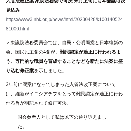
入管法改正案 衆院法務委で可決 来月上旬にも本会議可決
見込み
https://www3.nhk.or.jp/news/html/20230428/k100140524
81000.html
＞衆議院法務委員会では、自民・公明両党と日本維新の
会、国民民主党の4党が、
難民認定が適正に行われるよ
う、専門的な職員を育成することなどを新たに法案に盛
り込む修正案
を示しました。
2年前に廃案になってしまった入管法改正案について
は、維新がイニシアチブをとって難民認定が適正に行わ
れる旨が明記されて修正可決。
国会参考人として私は以下の通り訴えまし
た。