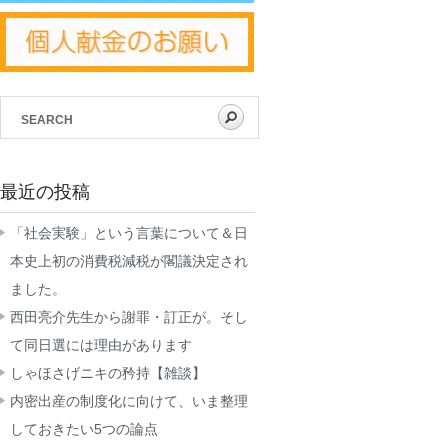
最近の投稿
「社会実験」という言葉について＆日
本史上初の消費税減税が閣議決定され
ました。
西田亮介先生から謝罪・訂正が。そし
て同日選には理由があります
しゃほさげニキの矜持【雑談】
内密出産の制度化に向けて、いま整理
しておきたい5つの論点