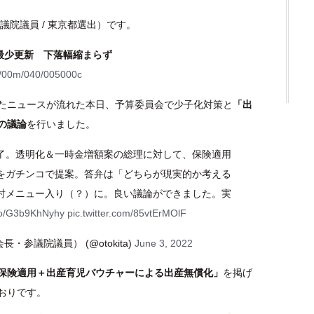
議院議員 / 東京都選出）です。
去最少更新 下落幅縮まらず
00/00m/040/005000c
たニュースが流れた本日、予算委員会で少子化対策と
「出
の議論
を行いました。
了。透明化＆一時金増額案の総理に対して、保険適用
をガチンコで提案。答弁は「どちらが現実的か考える
討メニュー入り（？）に。良い議論ができました。実
.co/G3b9KhNyhy
pic.twitter.com/85vtErMOlF
・参議院議員） (@otokita)
June 3, 2022
保険適用＋出産育児バウチャーによる出産無償化」
を掲げ
おりです。