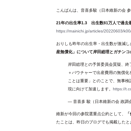
こんばんは、音喜多駿（日本維新の会 参
21年の出生率1.3 出生数81万人で過
https://mainichi.jp/articles/20220603/k
おりしも昨年の出生率・出生数が激減し
産無償化」について岸田総理とガチンコ
岸田総理との予算委員会質疑、終
＋バウチャーで出産費用の無償化
ことは重要」とのことで、無事検
現に向けて加速します。
https://t
— 音喜多 駿（日本維新の会 政調会長
維新が今回の参院選重点公約として、
「
たことは、昨日のブログでも掲載したと