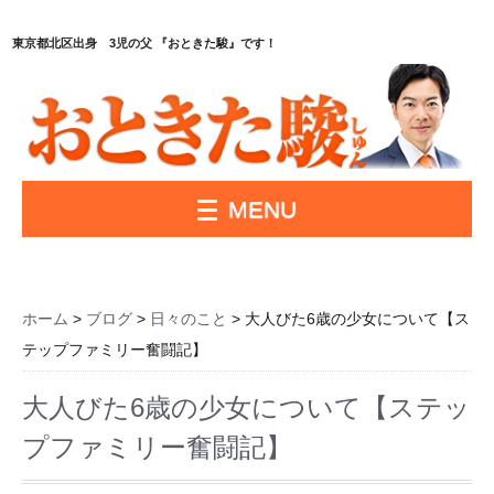
東京都北区出身 3児の父 『おときた駿』です！
MENU
ホーム
>
ブログ
>
日々のこと
> 大人びた6歳の少女について【ス
テップファミリー奮闘記】
大人びた6歳の少女について【ステッ
プファミリー奮闘記】