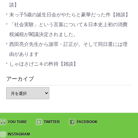
談】
末っ子5歳の誕生日会がやたらと豪華だった件【雑談】
「社会実験」という言葉について＆日本史上初の消費
税減税が閣議決定されました。
西田亮介先生から謝罪・訂正が。そして同日選には理
由があります
しゃほさげニキの矜持【雑談】
アーカイブ
YOU TUBE
TWITTER
FACEBOOK
INSTAGRAM