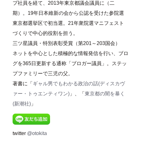
プ社員を経て、2013年東京都議会議員に（二
期）。19年日本維新の会から公認を受けた参院選
東京都選挙区で初当選。21年衆院選マニフェスト
づくりで中心的役割を担う。
三ツ星議員・特別表彰受賞（第201～203国会）
ネットを中心とした積極的な情報発信を行い、ブロ
グを365日更新する通称「ブロガー議員」。ステッ
プファミリーで三児の父。
著書に「
ギャル男でもわかる政治の話(ディスカヴ
ァー・トゥエンティワン)
」、「
東京都の闇を暴く
(新潮社)
」
twitter
@otokita