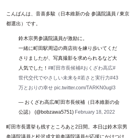
こんばんは、音喜多駿（日本維新の会 参議院議員 / 東京
都選出）です。
鈴木宗男参議院議員が激励に。
一緒に町田駅周辺の商店街を練り歩いてくだ
さりましたが、写真撮影を求められるなど大
人気でした！
#町田市長候補
#おくざわ高広
#
世代交代でやさしい未来を
#若さと実行力
#43
万とおりの幸せ
pic.twitter.com/TARKN0ugl3
— おくざわ高広/町田市長候補（日本維新の会
公認） (@bobzawa5751)
February 18, 2022
町田市長選挙も残すところあと2日間。本日は鈴木宗男
参議院議員と松沢成文前参議院議員が応援にかけつけ、