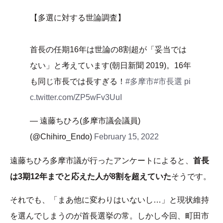
【多選に対する世論調査】
首長の任期16年は世論の8割超が「妥当では
ない」と考えています(朝日新聞 2019)。16年
も同じ市長では長すぎる！
#多摩市
#市長選
pi
c.twitter.com/ZP5wFv3UuI
— 遠藤ちひろ(多摩市議会議員)
(@Chihiro_Endo)
February 15, 2022
遠藤ちひろ多摩市議が行ったアンケートによると、
首長
は3期12年までと応えた人が8割を超えていた
そうです。
それでも、「まあ他に変わりはいないし…」と現状維持
を選んでしまうのが首長選挙の常。しかし今回、町田市