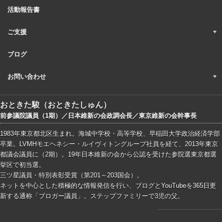
活動報告書
ご支援
ブログ
お問い合わせ
おときた駿（おときたしゅん）
前参議院議員（1期）／日本維新の会政調会長／東京維新の会幹事長
1983年東京都北区生まれ。海城中学校・高等学校、早稲田大学政治経済学部
卒業。LVMHモエヘネシー・ルイヴィトングループ社員を経て、2013年東京
都議会議員に（2期）。19年日本維新の会から公認を受けた参院選東京都選
挙区で初当選。
三ツ星議員・特別表彰受賞（第201～203国会）。
ネットを中心とした積極的な情報発信を行い、ブログとYouTubeを365日更
新する通称「ブロガー議員」。ステップファミリーで3児の父。