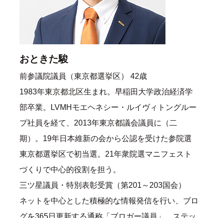
おときた駿
前参議院議員（東京都選挙区） 42歳
1983年東京都北区生まれ。早稲田大学政治経済学
部卒業。LVMHモエヘネシー・ルイヴィトングルー
プ社員を経て、2013年東京都議会議員に（二
期）。19年日本維新の会から公認を受けた参院選
東京都選挙区で初当選。21年衆院選マニフェスト
づくりで中心的役割を担う。
三ツ星議員・特別表彰受賞（第201～203国会）
ネットを中心とした積極的な情報発信を行い、ブロ
グを365日更新する通称「ブロガー議員」。ステッ