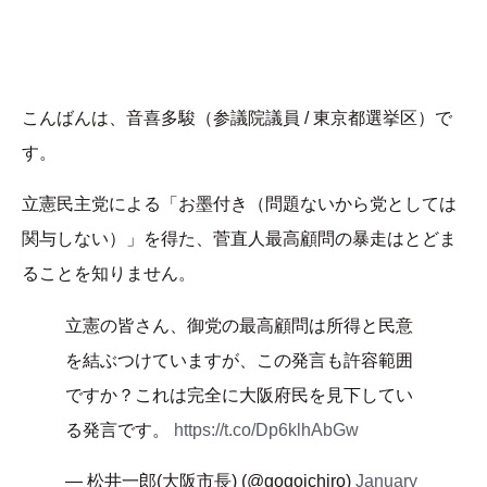
こんばんは、音喜多駿（参議院議員 / 東京都選挙区）で
す。
立憲民主党による「お墨付き（問題ないから党としては
関与しない）」を得た、菅直人最高顧問の暴走はとどま
ることを知りません。
立憲の皆さん、御党の最高顧問は所得と民意
を結ぶつけていますが、この発言も許容範囲
ですか？これは完全に大阪府民を見下してい
る発言です。
https://t.co/Dp6klhAbGw
— 松井一郎(大阪市長) (@gogoichiro)
January