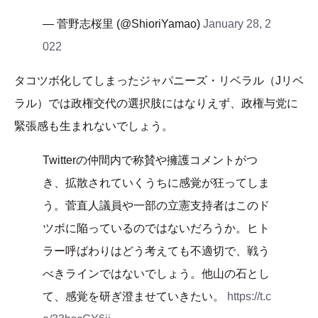
— 菅野志桜里 (@ShioriYamao)
January 28, 2
022
タコツボ化してしまったジャパニーズ・リベラル（Jリベ
ラル）では政権交代の選択肢にはなりえず、政権与党に
緊張感も生まれないでしょう。
Twitterの仲間内で称賛や擁護コメントがつ
き、拡散されていくうちに感覚が狂ってしま
う。菅直人議員や一部の立憲支持者はこのド
ツボに陥っているのではないだろうか。ヒト
ラー呼ばわりはどう考えても不適切で、戦う
べきラインではないでしょう。他山の石とし
て、感覚を研ぎ澄ませていきたい。
https://t.c