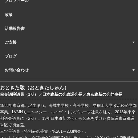
プロフィール
政策
活動報告書
ご支援
ブログ
お問い合わせ
おときた駿（おときたしゅん）
前参議院議員（1期）／日本維新の会政調会長／東京維新の会幹事長
1983年東京都北区生まれ。海城中学校・高等学校、早稲田大学政治経済学部
卒業。LVMHモエヘネシー・ルイヴィトングループ社員を経て、2013年東京
都議会議員に（2期）。19年日本維新の会から公認を受けた参院選東京都選
挙区で初当選。
三ツ星議員・特別表彰受賞（第201～203国会）。
ネットを中心とした積極的な情報発信を行い、ブログとYouTubeを365日更