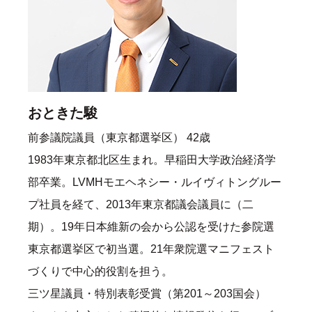
おときた駿
前参議院議員（東京都選挙区） 42歳
1983年東京都北区生まれ。早稲田大学政治経済学
部卒業。LVMHモエヘネシー・ルイヴィトングルー
プ社員を経て、2013年東京都議会議員に（二
期）。19年日本維新の会から公認を受けた参院選
東京都選挙区で初当選。21年衆院選マニフェスト
づくりで中心的役割を担う。
三ツ星議員・特別表彰受賞（第201～203国会）