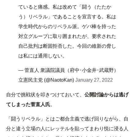
ていると痛感。私は改めて「闘う（たたか
う）リベラル」であることを宣言する。私は
学生時代からのリベラル派。ゲバ棒を持った
対立グループに取り囲まれたが、要求された
自己批判は断固拒否した。今回の維新の脅し
は私には通用しない。
— 菅直人 衆議院議員（府中･小金井･武蔵野）
立憲民主党 (@NaotoKan)
January 27, 2022
自分で挑戦状を叩きつけておいて、
公開討論からは逃げ
てしまった菅直人氏
。
「闘うリベラル」とはご都合主義で逃げ回りながら、自
分と違う立場の人にレッテルを貼ってまわり悦に浸る人