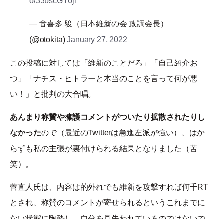
o/33bscGY6ji
— 音喜多 駿（日本維新の会 政調会長）
(@otokita)
January 27, 2022
この投稿に対しては「維新のことだろ」「自己紹介お
つ」「ナチス・ヒトラーと本当のことを言って何が悪
い！」と批判の大合唱。
あんまり称賛や擁護コメントがついたり拡散されたりし
なかった
ので（最近のTwitterは急進左派が強い）、はか
らずも私の主張が裏付けられる結果となりました（苦
笑）。
菅直人氏は、内容は的外れでも維新を攻撃すれば何千RT
とされ、称賛のコメントが寄せられるというこれまでに
ない状態に陶酔し、自分を見失われているのではないで