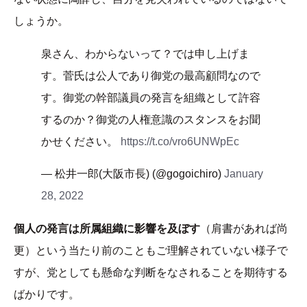
しょうか。
泉さん、わからないって？では申し上げま
す。菅氏は公人であり御党の最高顧問なので
す。御党の幹部議員の発言を組織として許容
するのか？御党の人権意識のスタンスをお聞
かせください。
https://t.co/vro6UNWpEc
— 松井一郎(大阪市長) (@gogoichiro)
January
28, 2022
個人の発言は所属組織に影響を及ぼす
（肩書があれば尚
更）という当たり前のこともご理解されていない様子で
すが、党としても懸命な判断をなされることを期待する
ばかりです。