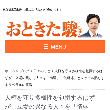
東京都北区出身 3児の父 『おときた駿』です！
MENU
ホーム
>
ブログ
>
日々のこと
> 人権を守り多様性を包摂するは
ずが…立場の異なる人々を「情弱」「低所得」とレッテル貼りす
るリベラルの黄昏
人権を守り多様性を包摂するはず
が…立場の異なる人々を「情弱」