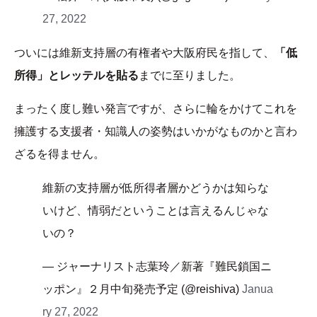
27, 2022
ついには維新支持層の有権者や大阪府民を指して、
「低
所得」とレッテルを貼る
までに至りました。
まったく度し難い発言ですが、さらに輪をかけてこれを
擁護する支援者・知識人の姿勢はいかがなものかと言わ
ざるを得ません。
維新の支持層が低所得者層かどうかは知らな
いけど、情弱だということは言えるんじゃな
いの？
— ジャーナリスト志葉玲／新著『難民鎖国ニ
ッポン』２月中旬発売予定 (@reishiva)
Janua
ry 27, 2022