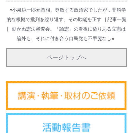
«
小泉純一郎元首相、尊敬する政治家でしたが…非科学
的な根拠で批判を繰り返す、その欺瞞を正す
|
記事一覧
|
動かぬ憲法審査会。「論憲」の看板に偽りある立憲は
論外も、それに付き合う自民党も不甲斐なし
»
ページトップへ