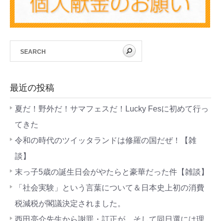
最近の投稿
夏だ！野外だ！サマフェスだ！Lucky Fesに初めて行っ
てきた
令和の時代のツイッタランドは修羅の国だぜ！【雑
談】
末っ子5歳の誕生日会がやたらと豪華だった件【雑談】
「社会実験」という言葉について＆日本史上初の消費
税減税が閣議決定されました。
西田亮介先生から謝罪・訂正が。そして同日選には理