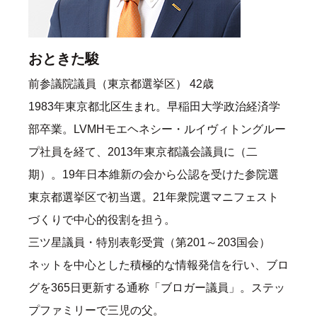
おときた駿
前参議院議員（東京都選挙区） 42歳
1983年東京都北区生まれ。早稲田大学政治経済学
部卒業。LVMHモエヘネシー・ルイヴィトングルー
プ社員を経て、2013年東京都議会議員に（二
期）。19年日本維新の会から公認を受けた参院選
東京都選挙区で初当選。21年衆院選マニフェスト
づくりで中心的役割を担う。
三ツ星議員・特別表彰受賞（第201～203国会）
ネットを中心とした積極的な情報発信を行い、ブロ
グを365日更新する通称「ブロガー議員」。ステッ
プファミリーで三児の父。