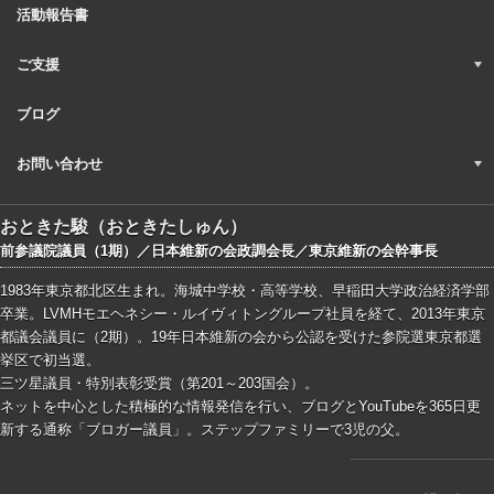
活動報告書
ご支援
ブログ
お問い合わせ
おときた駿（おときたしゅん）
前参議院議員（1期）／日本維新の会政調会長／東京維新の会幹事長
1983年東京都北区生まれ。海城中学校・高等学校、早稲田大学政治経済学部
卒業。LVMHモエヘネシー・ルイヴィトングループ社員を経て、2013年東京
都議会議員に（2期）。19年日本維新の会から公認を受けた参院選東京都選
挙区で初当選。
三ツ星議員・特別表彰受賞（第201～203国会）。
ネットを中心とした積極的な情報発信を行い、ブログとYouTubeを365日更
新する通称「ブロガー議員」。ステップファミリーで3児の父。