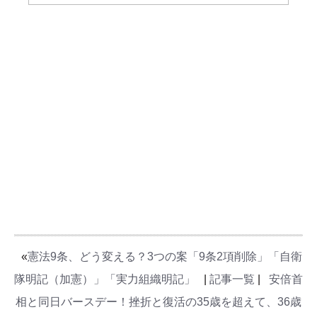
«
憲法9条、どう変える？3つの案「9条2項削除」「自衛
隊明記（加憲）」「実力組織明記」
|
記事一覧
|
安倍首
相と同日バースデー！挫折と復活の35歳を超えて、36歳