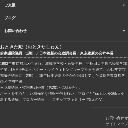
ご支援
ブログ
お問い合わせ
おときた駿（おときたしゅん）
前参議院議員（1期）／日本維新の会政調会長／東京維新の会幹事長
1983年東京都北区生まれ。海城中学校・高等学校、早稲田大学政治経済学部
卒業。LVMHモエヘネシー・ルイヴィトングループ社員を経て、2013年東京
都議会議員に（2期）。19年日本維新の会から公認を受けた参院選東京都選
挙区で初当選。
三ツ星議員・特別表彰受賞（第201～203国会）。
ネットを中心とした積極的な情報発信を行い、ブログとYouTubeを365日更
新する通称「ブロガー議員」。ステップファミリーで3児の父。
お問い合わせ
サイトマップ