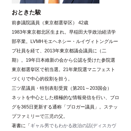
おときた駿
前参議院議員（東京都選挙区） 42歳
1983年東京都北区生まれ。早稲田大学政治経済学
部卒業。LVMHモエヘネシー・ルイヴィトングルー
プ社員を経て、2013年東京都議会議員に（二
期）。19年日本維新の会から公認を受けた参院選
東京都選挙区で初当選。21年衆院選マニフェスト
づくりで中心的役割を担う。
三ツ星議員・特別表彰受賞（第201～203国会）
ネットを中心とした積極的な情報発信を行い、ブロ
グを365日更新する通称「ブロガー議員」。ステッ
プファミリーで三児の父。
著書に「
ギャル男でもわかる政治の話(ディスカヴ