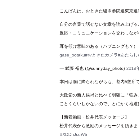
こんばんは、おときた駿＠参院選東京選
自分の言葉で話せない文章を読み上げる
反応・コミュニケーションを交わしなが
耳を傾け意味のある（ハプニングも？）
gase_ootaku
#おときたカメラ
#あたらし
— 武藤 裕也 (@sunnyday_photo)
2019
本日は雨に降られながらも、都内5箇所
大政党の新人候補と比べて明確に「強み
ことくらいしかないので、とにかく地道
【新着動画・松井代表メッセージ】
松井代表から激励のメッセージを頂きま
BXDDhJcuW5