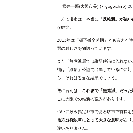
— 松井一郎(大阪市長) (@gogoichiro)
2
一方で堺市は、
本当に「反維新」が強い
が敗北。
2013年は「橋下徹全盛期」とも言え
選の難しさを物語っています。
また「無党派層では維新候補に入れない
補は「維新」公認で出馬しているのに対
ら、それは妥当な結果でしょう。
逆に言えば、
これまで「無党派」だった
こに大阪での維新の強みがあります。
ついに政令指定都市である堺市で首長を
地方分権改革にとって大きな意味
があり
違いありません。