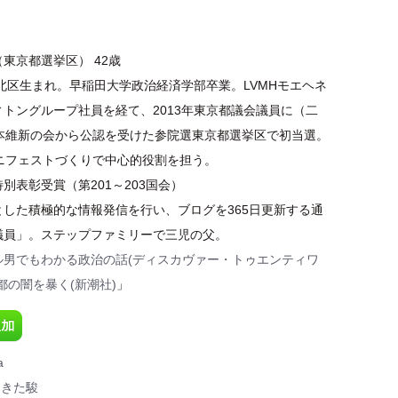
東京都選挙区） 42歳
都北区生まれ。早稲田大学政治経済学部卒業。LVMHモエヘネ
トングループ社員を経て、2013年東京都議会議員に（二
日本維新の会から公認を受けた参院選東京都選挙区で初当選。
マニフェストづくりで中心的役割を担う。
別表彰受賞（第201～203国会）
とした積極的な情報発信を行い、ブログを365日更新する通
議員」。ステップファミリーで三児の父。
ル男でもわかる政治の話(ディスカヴァー・トゥエンティワ
都の闇を暴く(新潮社)
」
a
ときた駿