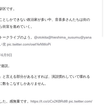
挙区です。
ことしかできない政治家が多い中、音喜多さんたちは街の
ら街宣を進めていく。
トークライブのよう。
@otokita
@hieshima_susumu
@yana
い党
pic.twitter.com/owtYeNWoPi
年6月9日
で遊説。
」と言える部分があるとすれば、演説慣れしていて喋れる
に数をこなすしかありません。
した。感無量です。
https://t.co/zCx2KBRdl8
pic.twitter.com/