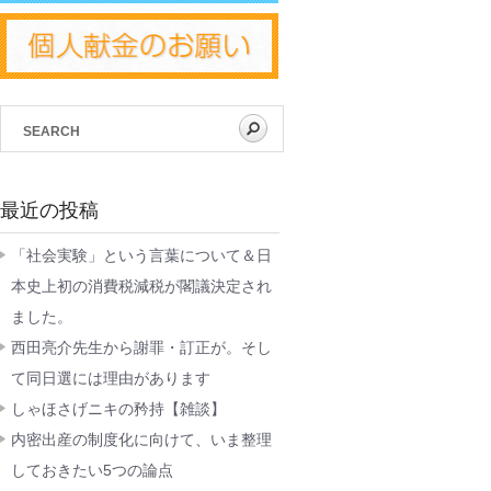
最近の投稿
「社会実験」という言葉について＆日
本史上初の消費税減税が閣議決定され
ました。
西田亮介先生から謝罪・訂正が。そし
て同日選には理由があります
しゃほさげニキの矜持【雑談】
内密出産の制度化に向けて、いま整理
しておきたい5つの論点