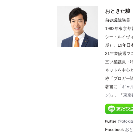
おときた駿
前参議院議員（
1983年東京
シー・ルイヴィ
期）。19年
21年衆院選
三ツ星議員・特
ネットを中心
称「ブロガー
著書に「
ギャ
ン)
」、「
東京
twitter
@otokit
Facebook
お