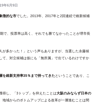
019年6月9日
象徴的な市
でした。2013年、2017年と2回連続で維新候補
る時期で、投票率は高く、それでも勝てなかったことが堺市長
人が多かった！」という声もありますが、当選した永藤候
して、対立候補は仮にも「無所属」で出ているわけですか
層を維新支持率35％まで持ってきた
ということであり、こ
獲得し、「3トップ」を抑えたことは
大阪のみならず日本の
、地域からのボトムアップによる改革が一層進むことは間