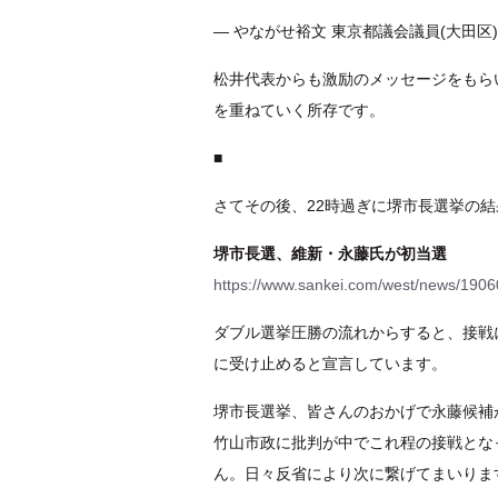
— やながせ裕文 東京都議会議員(大田区) (@y
松井代表からも激励のメッセージをもら
を重ねていく所存です。
■
さてその後、22時過ぎに堺市長選挙の
堺市長選、維新・永藤氏が初当選
https://www.sankei.com/west/news/190
ダブル選挙圧勝の流れからすると、接戦
に受け止めると宣言しています。
堺市長選挙、皆さんのおかげで永藤候補
竹山市政に批判が中でこれ程の接戦とな
ん。日々反省により次に繋げてまいりま