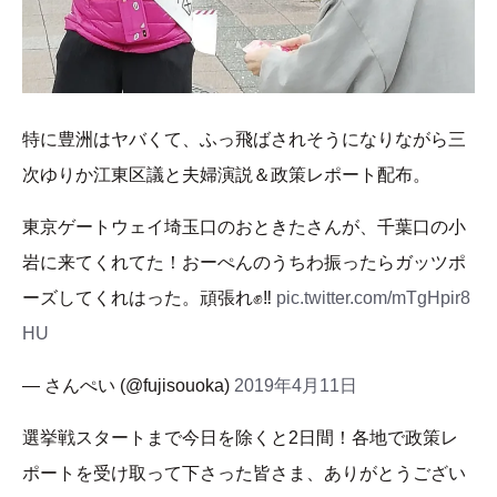
特に豊洲はヤバくて、ふっ飛ばされそうになりながら三
次ゆりか江東区議と夫婦演説＆政策レポート配布。
東京ゲートウェイ埼玉口のおときたさんが、千葉口の小
岩に来てくれてた！おーぺんのうちわ振ったらガッツポ
ーズしてくれはった。頑張れ✊‼️
pic.twitter.com/mTgHpir8
HU
— さんぺい (@fujisouoka)
2019年4月11日
選挙戦スタートまで今日を除くと2日間！各地で政策レ
ポートを受け取って下さった皆さま、ありがとうござい