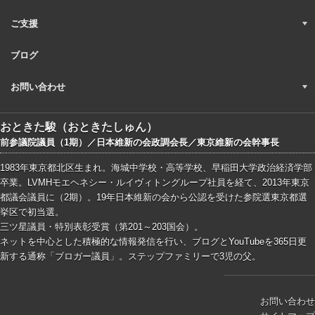
ご支援
ブログ
お問い合わせ
おときた駿（おときたしゅん）
前参議院議員（1期）／日本維新の会政調会長／東京維新の会幹事長
1983年東京都北区生まれ。海城中学校・高等学校、早稲田大学政治経済学部
卒業。LVMHモエヘネシー・ルイヴィトングループ社員を経て、2013年東京
都議会議員に（2期）。19年日本維新の会から公認を受けた参院選東京都選
挙区で初当選。
三ツ星議員・特別表彰受賞（第201～203国会）。
ネットを中心とした積極的な情報発信を行い、ブログとYouTubeを365日更
新する通称「ブロガー議員」。ステップファミリーで3児の父。
お問い合わせ