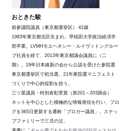
おときた駿
前参議院議員（東京都選挙区） 42歳
1983年東京都北区生まれ。早稲田大学政治経済学
部卒業。LVMHモエヘネシー・ルイヴィトングルー
プ社員を経て、2013年東京都議会議員に（二
期）。19年日本維新の会から公認を受けた参院選
東京都選挙区で初当選。21年衆院選マニフェスト
づくりで中心的役割を担う。
三ツ星議員・特別表彰受賞（第201～203国会）
ネットを中心とした積極的な情報発信を行い、ブロ
グを365日更新する通称「ブロガー議員」。ステッ
プファミリーで三児の父。
著書に「
ギャル男でもわかる政治の話(ディスカヴ