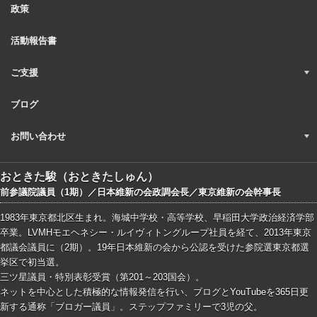
政策
活動報告書
ご支援
ブログ
お問い合わせ
おときた駿（おときたしゅん）
前参議院議員（1期）／日本維新の会政調会長／東京維新の会幹事長
1983年東京都北区生まれ。海城中学校・高等学校、早稲田大学政治経済学部
卒業。LVMHモエヘネシー・ルイヴィトングループ社員を経て、2013年東京
都議会議員に（2期）。19年日本維新の会から公認を受けた参院選東京都選
挙区で初当選。
三ツ星議員・特別表彰受賞（第201～203国会）。
ネットを中心とした積極的な情報発信を行い、ブログとYouTubeを365日更
新する通称「ブロガー議員」。ステップファミリーで3児の父。