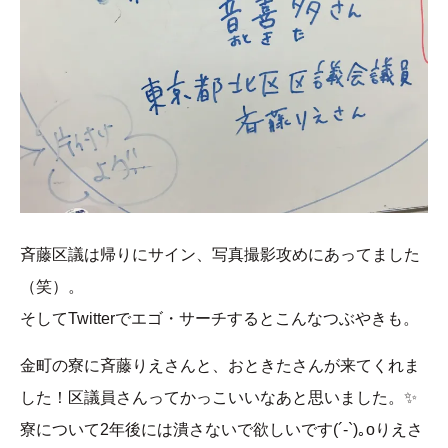
斉藤区議は帰りにサイン、写真撮影攻めにあってました
（笑）。
そしてTwitterでエゴ・サーチするとこんなつぶやきも。
金町の寮に斉藤りえさんと、おときたさんが来てくれま
した！区議員さんってかっこいいなあと思いました。✨
寮について2年後には潰さないで欲しいです(´-`)｡oりえさ