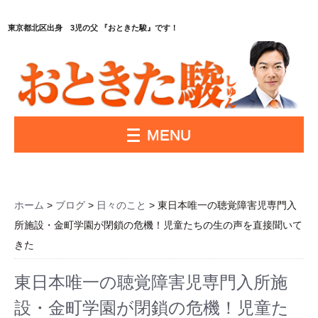
東京都北区出身 3児の父 『おときた駿』です！
MENU
ホーム
>
ブログ
>
日々のこと
> 東日本唯一の聴覚障害児専門入
所施設・金町学園が閉鎖の危機！児童たちの生の声を直接聞いて
きた
東日本唯一の聴覚障害児専門入所施
設・金町学園が閉鎖の危機！児童た