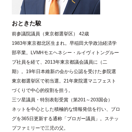
おときた駿
前参議院議員（東京都選挙区） 42歳
1983年東京都北区生まれ。早稲田大学政治経済学
部卒業。LVMHモエヘネシー・ルイヴィトングルー
プ社員を経て、2013年東京都議会議員に（二
期）。19年日本維新の会から公認を受けた参院選
東京都選挙区で初当選。21年衆院選マニフェスト
づくりで中心的役割を担う。
三ツ星議員・特別表彰受賞（第201～203国会）
ネットを中心とした積極的な情報発信を行い、ブロ
グを365日更新する通称「ブロガー議員」。ステッ
プファミリーで三児の父。