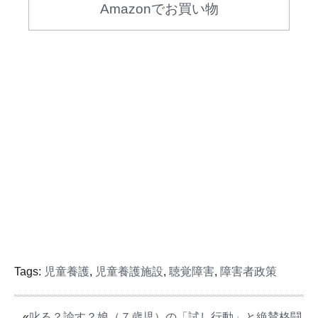
Amazonでお買い物
Tags:
児童養護
,
児童養護施設
,
聴覚障害
,
障害者政策
«
叱る？諭す？娘（７歳児）の「試し行動」と絶賛格闘