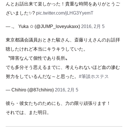
んとお話出来て楽しかった！貴重な時間をありがとうご
ざいました✨?
pic.twitter.com/jLHG3YyemT
— .。 Yuka ✩ (@JUMP_loveyukaxx)
2016, 2月 5
東京都議会議員おときた駿さん、斎藤りえさんのお話拝
聴したけれど本当にキラキラしていた。
〝障害なんて個性であり長所〟
でも多分そう思えるまでに、考えられないほど血の滲む
努力をしているんだな～と思った。
#筆談ホステス
— Chihiro (@87chihiro)
2016, 2月 5
彼ら・彼女たちのためにも、力の限り頑張ります！
それでは、また明日。