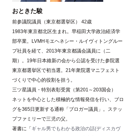
おときた駿
前参議院議員（東京都選挙区） 42歳
1983年東京都北区生まれ。早稲田大学政治経済学
部卒業。LVMHモエヘネシー・ルイヴィトングルー
プ社員を経て、2013年東京都議会議員に（二
期）。19年日本維新の会から公認を受けた参院選
東京都選挙区で初当選。21年衆院選マニフェスト
づくりで中心的役割を担う。
三ツ星議員・特別表彰受賞（第201～203国会）
ネットを中心とした積極的な情報発信を行い、ブロ
グを365日更新する通称「ブロガー議員」。ステッ
プファミリーで三児の父。
著書に「
ギャル男でもわかる政治の話(ディスカヴ