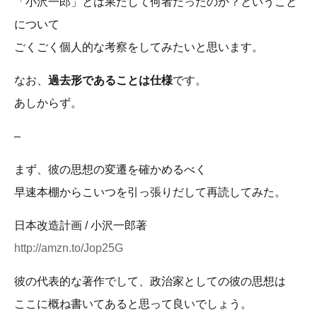
「小沢一郎」とは果たして何者だったのか？ということ
について
ごくごく個人的な考察をしてみたいと思います。
なお、
過去形であることは仕様
です。
あしからず。
–
まず、彼の思想の変遷を確かめるべく
早速本棚からこいつを引っ張りだして再読してみた。
日本改造計画 / 小沢一郎著
http://amzn.to/Jop25G
彼の代表的な著作でして、政治家としての彼の思想は
ここに概ね書いてあると思って良いでしょう。