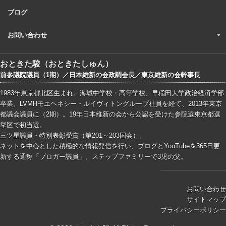
ブログ
お問い合わせ
おときた駿（おときたしゅん）
前参議院議員（1期）／日本維新の会政調会長／東京維新の会幹事長
1983年東京都北区生まれ。海城中学校・高等学校、早稲田大学政治経済学部
卒業。LVMHモエヘネシー・ルイヴィトングループ社員を経て、2013年東京
都議会議員に（2期）。19年日本維新の会から公認を受けた参院選東京都選
挙区で初当選。
三ツ星議員・特別表彰受賞（第201～203国会）。
ネットを中心とした積極的な情報発信を行い、ブログとYouTubeを365日更
新する通称「ブロガー議員」。ステップファミリーで3児の父。
お問い合わせ
サイトマップ
プライバシーポリシー