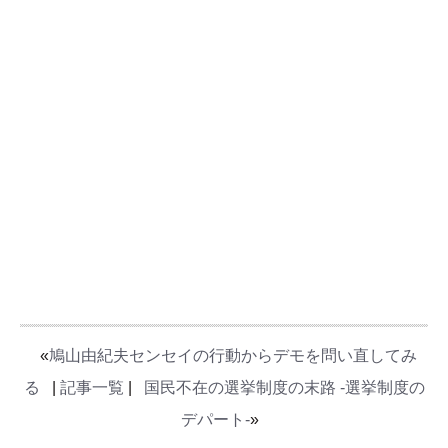
«
鳩山由紀夫センセイの行動からデモを問い直してみ
る
|
記事一覧
|
国民不在の選挙制度の末路 -選挙制度の
デパート-
»