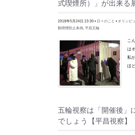
式喫煙所）」が出来る
2018年5月24日 23:30 •
日々のこと
•
オリンピ
動喫煙防止条例
,
平昌五輪
こ
は
私
ほど
五輪視察は「開催後」
でしょう【平昌視察】