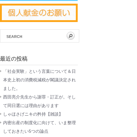
最近の投稿
「社会実験」という言葉について＆日
本史上初の消費税減税が閣議決定され
ました。
西田亮介先生から謝罪・訂正が。そし
て同日選には理由があります
しゃほさげニキの矜持【雑談】
内密出産の制度化に向けて、いま整理
しておきたい5つの論点