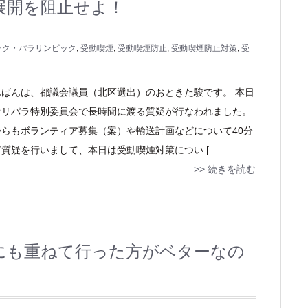
展開を阻止せよ！
ック・パラリンピック
,
受動喫煙
,
受動喫煙防止
,
受動喫煙防止対策
,
受
んばんは、都議会議員（北区選出）のおときた駿です。 本日
オリパラ特別委員会で長時間に渡る質疑が行なわれました。
からもボランティア募集（案）や輸送計画などについて40分
質疑を行いまして、本日は受動喫煙対策につい [...
>> 続きを読む
にも重ねて行った方がベターなの