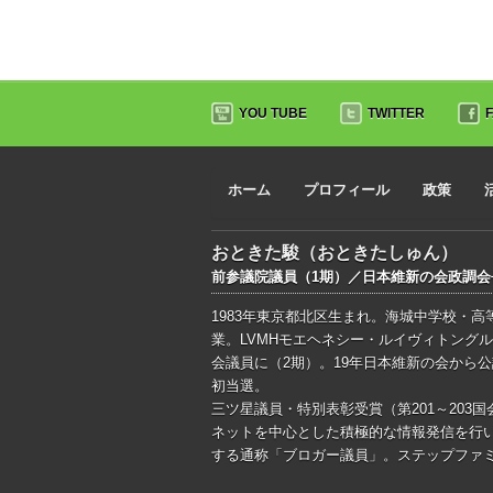
YOU TUBE
TWITTER
ホーム
プロフィール
政策
おときた駿（おときたしゅん）
前参議院議員（1期）／日本維新の会政調
1983年東京都北区生まれ。海城中学校・
業。LVMHモエヘネシー・ルイヴィトングル
会議員に（2期）。19年日本維新の会から
初当選。
三ツ星議員・特別表彰受賞（第201～203国
ネットを中心とした積極的な情報発信を行い、ブ
する通称「ブロガー議員」。ステップファミ