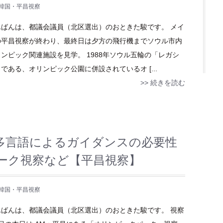
韓国・平昌視察
んばんは、都議会議員（北区選出）のおときた駿です。 メイ
の平昌視察が終わり、最終日は夕方の飛行機までソウル市内
ンピック関連施設を見学。 1988年ソウル五輪の「レガシ
である、オリンピック公園に併設されているオ [...
>> 続きを読む
多言語によるガイダンスの必要性
ーク視察など【平昌視察】
韓国・平昌視察
んばんは、都議会議員（北区選出）のおときた駿です。 視察