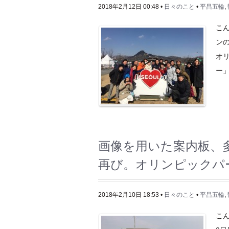
2018年2月12日 00:48 •
日々のこと
•
平昌五輪
,
こ
ン
オリ
ー」
画像を用いた案内板、
再び。オリンピックパ
2018年2月10日 18:53 •
日々のこと
•
平昌五輪
,
こ