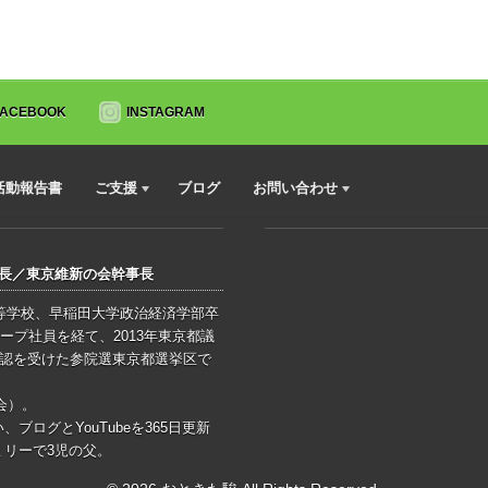
FACEBOOK
INSTAGRAM
活動報告書
ご支援
ブログ
お問い合わせ
会長／東京維新の会幹事長
高等学校、早稲田大学政治経済学部卒
ープ社員を経て、2013年東京都議
公認を受けた参院選東京都選挙区で
会）。
ログとYouTubeを365日更新
リーで3児の父。