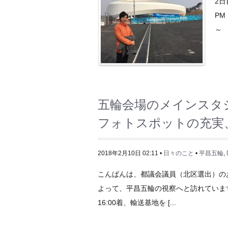
2
P
～ 
五輪会場のメインスタ
フォトスポットの充実
2018年2月10日 02:11 •
日々のこと
•
平昌五輪
,
こんばんは、都議会議員（北区選出）の
よって、平昌五輪の視察へと訪れています。 羽
16:00着、輸送基地を [...