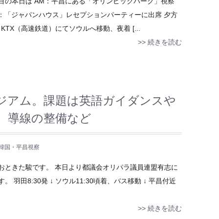
日目の本日は AM：平昌にある「オリンピックパーク」視察
M：「ジャパンハウス」レセプションパーティーに出席 夕方
KTX（高速鉄道）にてソウルへ移動、夜着 [...
>> 続きを読む
ジアム。課題は英語ガイダンスや
、導線の整備など
韓国・平昌視察
おときた駿です。 本日より都議会オリパラ議員連盟有志に
田8:30発 ↓ ソウル11:30頃着、バス移動 ↓ 平昌付近
>> 続きを読む