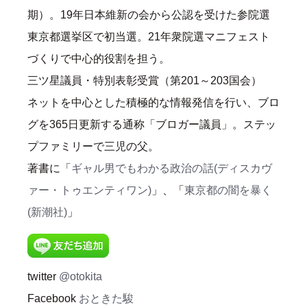
期）。19年日本維新の会から公認を受けた参院選
東京都選挙区で初当選。21年衆院選マニフェスト
づくりで中心的役割を担う。
三ツ星議員・特別表彰受賞（第201～203国会）
ネットを中心とした積極的な情報発信を行い、ブロ
グを365日更新する通称「ブロガー議員」。ステッ
プファミリーで三児の父。
著書に「
ギャル男でもわかる政治の話(ディスカヴ
ァー・トゥエンティワン)
」、「
東京都の闇を暴く
(新潮社)
」
twitter
@otokita
Facebook
おときた駿