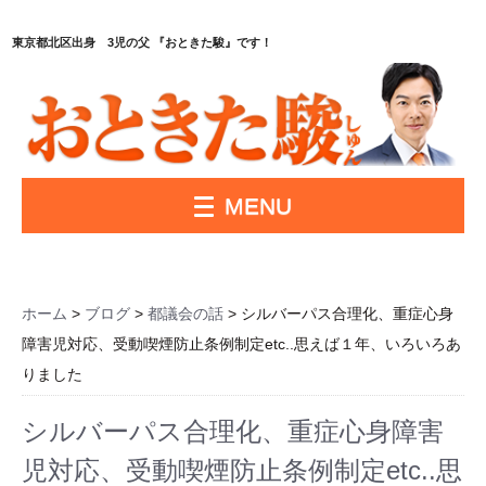
東京都北区出身 3児の父 『おときた駿』です！
MENU
ホーム
>
ブログ
>
都議会の話
> シルバーパス合理化、重症心身
障害児対応、受動喫煙防止条例制定etc..思えば１年、いろいろあ
りました
シルバーパス合理化、重症心身障害
児対応、受動喫煙防止条例制定etc..思