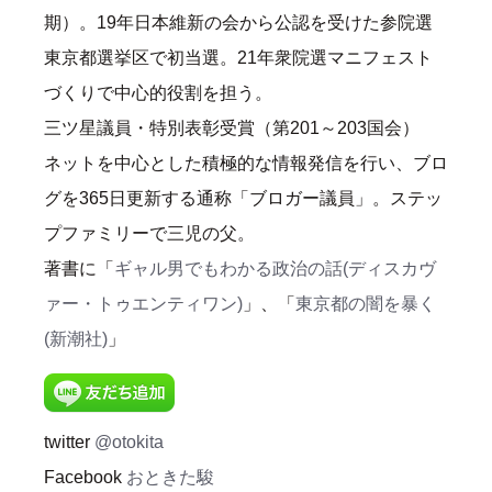
期）。19年日本維新の会から公認を受けた参院選
東京都選挙区で初当選。21年衆院選マニフェスト
づくりで中心的役割を担う。
三ツ星議員・特別表彰受賞（第201～203国会）
ネットを中心とした積極的な情報発信を行い、ブロ
グを365日更新する通称「ブロガー議員」。ステッ
プファミリーで三児の父。
著書に「
ギャル男でもわかる政治の話(ディスカヴ
ァー・トゥエンティワン)
」、「
東京都の闇を暴く
(新潮社)
」
twitter
@otokita
Facebook
おときた駿