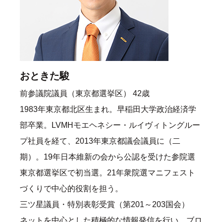
おときた駿
前参議院議員（東京都選挙区） 42歳
1983年東京都北区生まれ。早稲田大学政治経済学
部卒業。LVMHモエヘネシー・ルイヴィトングルー
プ社員を経て、2013年東京都議会議員に（二
期）。19年日本維新の会から公認を受けた参院選
東京都選挙区で初当選。21年衆院選マニフェスト
づくりで中心的役割を担う。
三ツ星議員・特別表彰受賞（第201～203国会）
ネットを中心とした積極的な情報発信を行い、ブロ