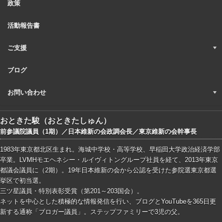
政策
活動報告書
ご支援
ブログ
お問い合わせ
おときた駿（おときたしゅん）
前参議院議員（1期）／日本維新の会政調会長／東京維新の会幹事長
1983年東京都北区生まれ。海城中学校・高等学校、早稲田大学政治経済学部
卒業。LVMHモエヘネシー・ルイヴィトングループ社員を経て、2013年東京
都議会議員に（2期）。19年日本維新の会から公認を受けた参院選東京都選
挙区で初当選。
三ツ星議員・特別表彰受賞（第201～203国会）。
ネットを中心とした積極的な情報発信を行い、ブログとYouTubeを365日更
新する通称「ブロガー議員」。ステップファミリーで3児の父。