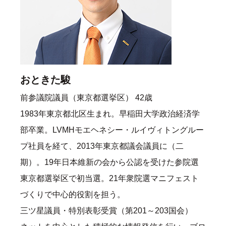
おときた駿
前参議院議員（東京都選挙区） 42歳
1983年東京都北区生まれ。早稲田大学政治経済学
部卒業。LVMHモエヘネシー・ルイヴィトングルー
プ社員を経て、2013年東京都議会議員に（二
期）。19年日本維新の会から公認を受けた参院選
東京都選挙区で初当選。21年衆院選マニフェスト
づくりで中心的役割を担う。
三ツ星議員・特別表彰受賞（第201～203国会）