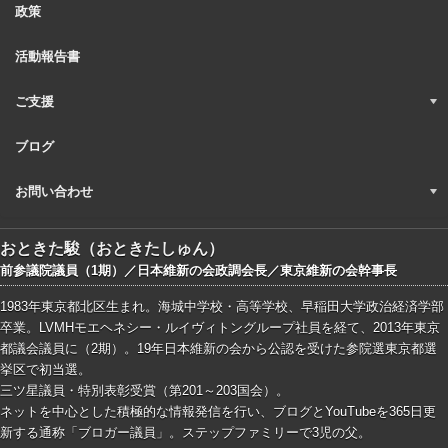
政策
活動報告書
ご支援
ブログ
お問い合わせ
おときた駿（おときたしゅん）
前参議院議員（1期）／日本維新の会政調会長／東京維新の会幹事長
1983年東京都北区生まれ。海城中学校・高等学校、早稲田大学政治経済学部
卒業。LVMHモエヘネシー・ルイヴィトングループ社員を経て、2013年東京
都議会議員に（2期）。19年日本維新の会から公認を受けた参院選東京都選
挙区で初当選。
三ツ星議員・特別表彰受賞（第201～203国会）。
ネットを中心とした積極的な情報発信を行い、ブログとYouTubeを365日更
新する通称「ブロガー議員」。ステップファミリーで3児の父。