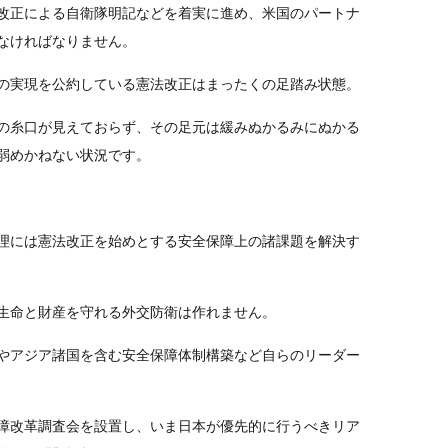
改正による自衛隊明記などを着実に進め、米国のパートナ
なければなりません。
の実現を公約している憲法改正はまったくの足踏み状態。
の糸口が見えておらず、その足元は緩みぬかるみにぬかる
弱めかねない状況です。
理には憲法改正を始めとする安全保障上の諸課題を解決す
生命と財産を守れる外交防衛は作れません。
やアジア諸国を含む安全保障体制構築など自らのリーダー
障改革調査会を設置し、いま日本が優先的に行うべきリア