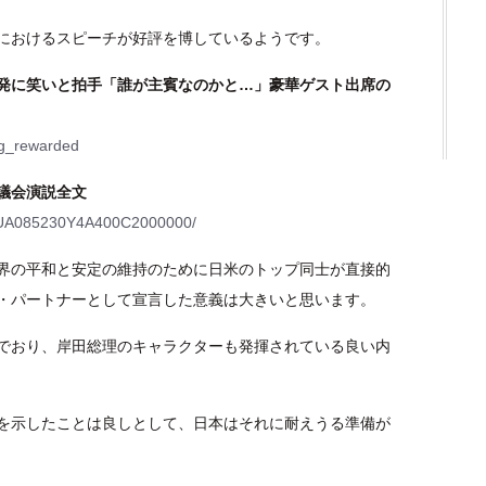
におけるスピーチが好評を博しているようです。
発に笑いと拍手「誰が主賓なのかと…」豪華ゲスト出席の
oog_rewarded
議会演説全文
QOUA085230Y4A400C2000000/
界の平和と安定の維持のために日米のトップ同士が直接的
・パートナーとして宣言した意義は大きいと思います。
でおり、岸田総理のキャラクターも発揮されている良い内
を示したことは良しとして、日本はそれに耐えうる準備が