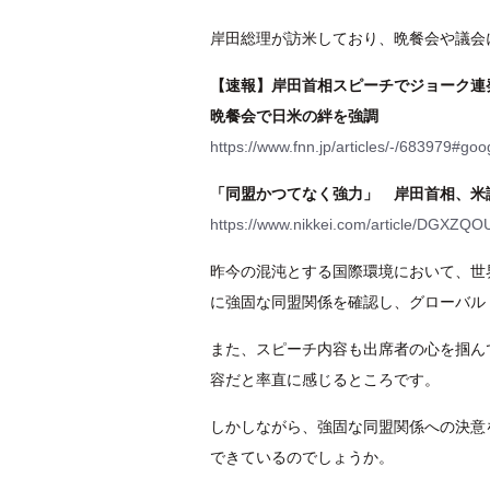
岸田総理が訪米しており、晩餐会や議会
【速報】岸田首相スピーチでジョーク連
晩餐会で日米の絆を強調
https://www.fnn.jp/articles/-/683979#g
「同盟かつてなく強力」 岸田首相、米
https://www.nikkei.com/article/DGXZ
昨今の混沌とする国際環境において、世
に強固な同盟関係を確認し、グローバル
また、スピーチ内容も出席者の心を掴ん
容だと率直に感じるところです。
しかしながら、強固な同盟関係への決意
できているのでしょうか。