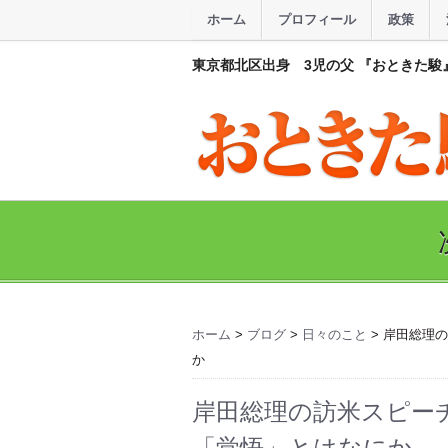
ホーム
プロフィール
政策
東京都北区出身 3児の父 『おときた駿
ホーム
>
ブログ
>
日々のこと
> 岸田総理
か
岸田総理の訪米スピー
「覚悟」とはなにか