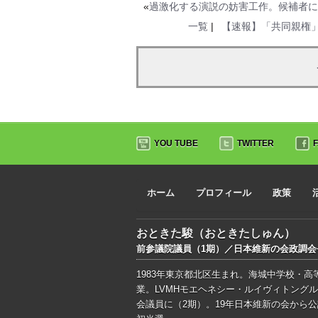
«
過激化する演説の妨害工作。候補者に
一覧
|
【速報】「共同親権
YOU TUBE
TWITTER
ホーム
プロフィール
政策
おときた駿（おときたしゅん）
前参議院議員（1期）／日本維新の会政調
1983年東京都北区生まれ。海城中学校・
業。LVMHモエヘネシー・ルイヴィトングル
会議員に（2期）。19年日本維新の会から