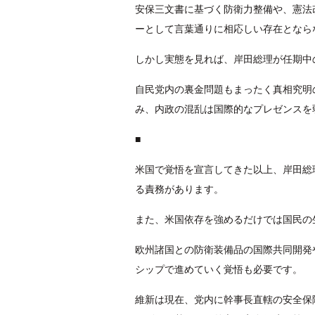
安保三文書に基づく防衛力整備や、憲法
ーとして言葉通りに相応しい存在となら
しかし実態を見れば、岸田総理が任期中
自民党内の裏金問題もまったく真相究明
み、内政の混乱は国際的なプレゼンスを
■
米国で覚悟を宣言してきた以上、岸田総
る責務があります。
また、米国依存を強めるだけでは国民の
欧州諸国との防衛装備品の国際共同開発
シップで進めていく覚悟も必要です。
維新は現在、党内に幹事長直轄の安全保