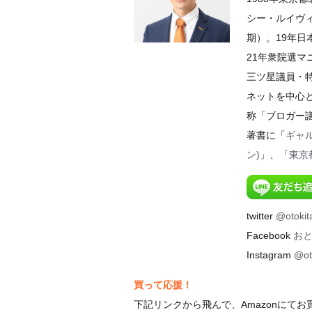
シー・ルイヴィ
期）。19年
21年衆院選
三ツ星議員・特
ネットを中心
称「ブロガー
著書に「
ギャ
ン)
」、「
東京
twitter
@otokit
Facebook
お
Instagram
@ot
買って応援！
下記リンクから飛んで、Amazonにて