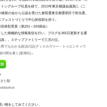
トングループ社員を経て、2013年東京都議会議員に（二
日本維新の会から公認を受けた参院選東京都選挙区で初当選。
マニフェストづくりで中心的役割を担う。
別表彰受賞（第201～203国会）
とした積極的な情報発信を行い、ブログを365日更新する通
議員」。ステップファミリーで三児の父。
ル男でもわかる政治の話(ディスカヴァー・トゥエンティワ
都の闇を暴く(新潮社)
」
a
ときた駿
okitashun
お買い物をしてみてください。