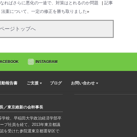
なればさらに悪化の一途で、対策はとれるのか問題
|
記事
」法案について、一定の修正を勝ち取りました
»
ページトップへ
FACEBOOK
INSTAGRAM
活動報告書
ご支援
ブログ
お問い合わせ
会長／東京維新の会幹事長
高等学校、早稲田大学政治経済学部卒
ープ社員を経て、2013年東京都議
公認を受けた参院選東京都選挙区で