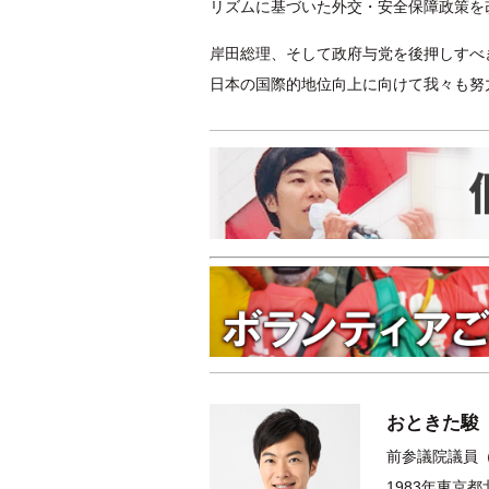
リズムに基づいた外交・安全保障政策を
岸田総理、そして政府与党を後押しすべ
日本の国際的地位向上に向けて我々も努
おときた駿
前参議院議員（
1983年東京