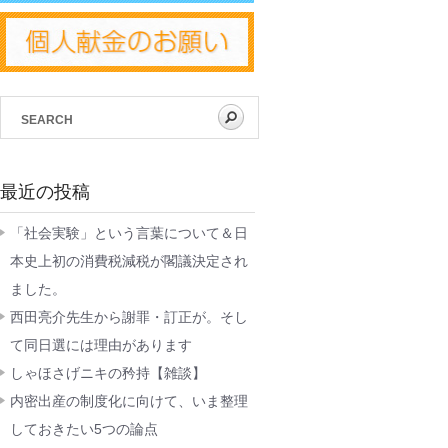
最近の投稿
「社会実験」という言葉について＆日
本史上初の消費税減税が閣議決定され
ました。
西田亮介先生から謝罪・訂正が。そし
て同日選には理由があります
しゃほさげニキの矜持【雑談】
内密出産の制度化に向けて、いま整理
しておきたい5つの論点