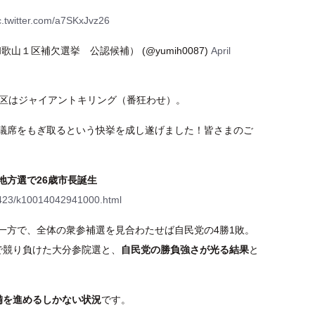
c.twitter.com/a7SKxJvz26
山１区補欠選挙 公認候補） (@yumih0087)
April
1区はジャイアントキリング（番狂わせ）。
議席をもぎ取るという快挙を成し遂げました！皆さまのご
一地方選で26歳市長誕生
30423/k10014042941000.html
一方で、全体の衆参補選を見合わたせば自民党の4勝1敗。
で競り負けた大分参院選と、
自民党の勝負強さが光る結果
と
備を進めるしかない状況
です。