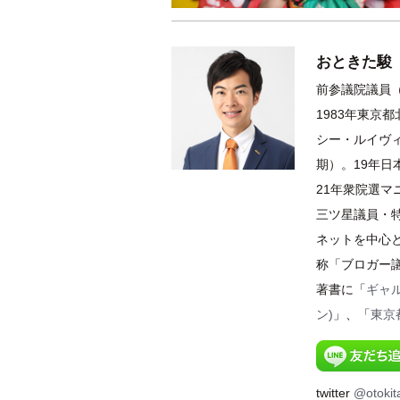
おときた駿
前参議院議員（
1983年東京
シー・ルイヴィ
期）。19年
21年衆院選
三ツ星議員・特
ネットを中心
称「ブロガー
著書に「
ギャ
ン)
」、「
東京
twitter
@otokit