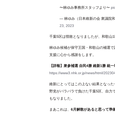
〜林ゆみ事務所スタッフより〜
pi
— 林ゆみ（日本維新の会 衆議院和歌
23, 2023
千葉5区は惜敗となりましたが、和歌山
林ゆみ候補が保守王国・和歌山の補選で
支援に心から感謝をします。
【詳報】衆参補選 自民4勝 維新1勝 統
https://www3.nhk.or.jp/news/html/202
維新にとってはこの上ない結果となった
野党がバラバラで負けた千葉5区、自力
もなりました。
まあこれは、
6月解散があると思って準