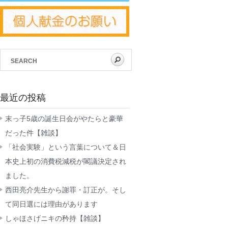
最近の投稿
末っ子5歳の誕生日会がやたらと豪華
だった件【雑談】
「社会実験」という言葉について＆日
本史上初の消費税減税が閣議決定され
ました。
西田亮介先生から謝罪・訂正が。そし
て同日選には理由があります
しゃほさげニキの矜持【雑談】