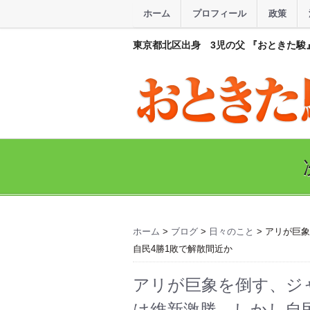
ホーム
プロフィール
政策
東京都北区出身 3児の父 『おときた駿
ホーム
>
ブログ
>
日々のこと
> アリが巨
自民4勝1敗で解散間近か
アリが巨象を倒す、ジ
は維新激勝。しかし自民