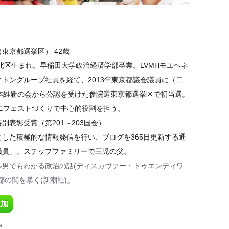
東京都選挙区） 42歳
都北区生まれ。早稲田大学政治経済学部卒業。LVMHモエヘネ
トングループ社員を経て、2013年東京都議会議員に（二
日本維新の会から公認を受けた参院選東京都選挙区で初当選。
マニフェストづくりで中心的役割を担う。
別表彰受賞（第201～203国会）
とした積極的な情報発信を行い、ブログを365日更新する通
議員」。ステップファミリーで三児の父。
ル男でもわかる政治の話(ディスカヴァー・トゥエンティワ
都の闇を暴く(新潮社)
」
a