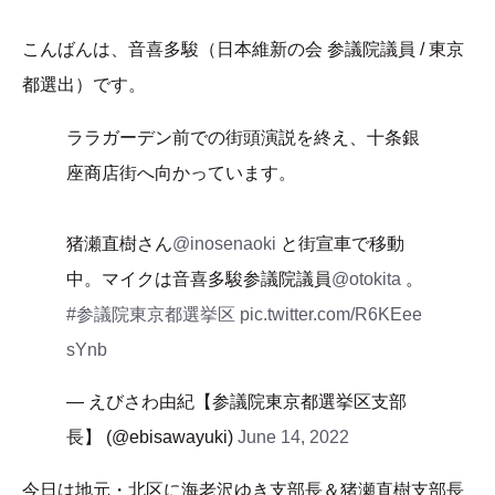
こんばんは、音喜多駿（日本維新の会 参議院議員 / 東京
都選出）です。
ララガーデン前での街頭演説を終え、十条銀
座商店街へ向かっています。
猪瀬直樹さん
@inosenaoki
と街宣車で移動
中。マイクは音喜多駿参議院議員
@otokita
。
#参議院東京都選挙区
pic.twitter.com/R6KEee
sYnb
— えびさわ由紀【参議院東京都選挙区支部
長】 (@ebisawayuki)
June 14, 2022
今日は地元・北区に海老沢ゆき支部長＆猪瀬直樹支部長