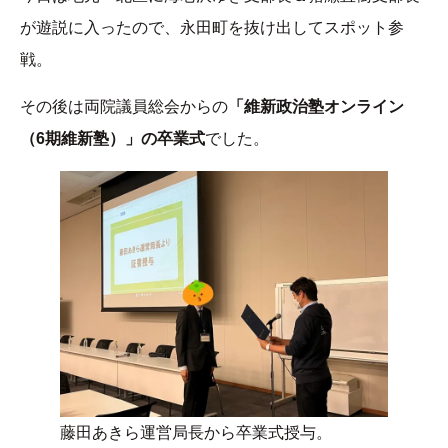
が遊説に入ったので、永田町を抜け出してスポット参
戦。
その後は両院議員総会からの
「維新政治塾オンライン
（6期維新塾）」の卒業式
でした。
藤田あきら運営局長から卒業式授与。