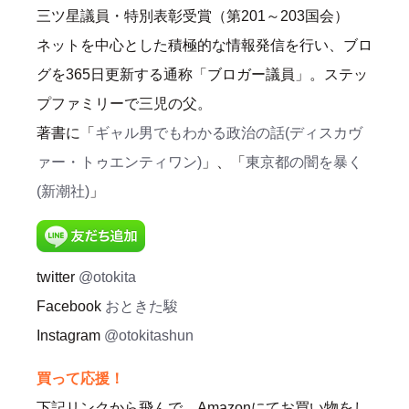
三ツ星議員・特別表彰受賞（第201～203国会）
ネットを中心とした積極的な情報発信を行い、ブロ
グを365日更新する通称「ブロガー議員」。ステッ
プファミリーで三児の父。
著書に「
ギャル男でもわかる政治の話(ディスカヴ
ァー・トゥエンティワン)
」、「
東京都の闇を暴く
(新潮社)
」
twitter
@otokita
Facebook
おときた駿
Instagram
@otokitashun
買って応援！
下記リンクから飛んで、Amazonにてお買い物をし