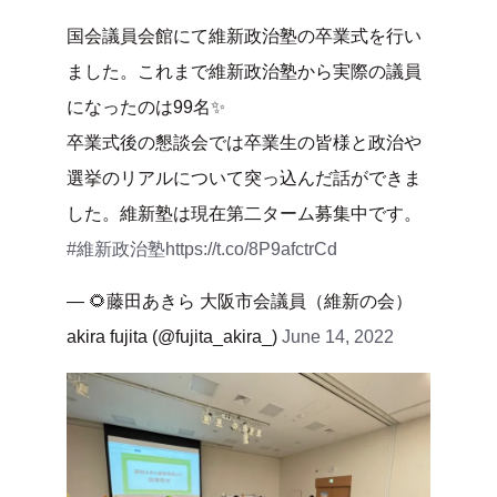
国会議員会館にて維新政治塾の卒業式を行い
ました。これまで維新政治塾から実際の議員
になったのは99名✨
卒業式後の懇談会では卒業生の皆様と政治や
選挙のリアルについて突っ込んだ話ができま
した。維新塾は現在第二ターム募集中です。
#維新政治塾
https://t.co/8P9afctrCd
— 🌻藤田あきら 大阪市会議員（維新の会）
akira fujita (@fujita_akira_)
June 14, 2022