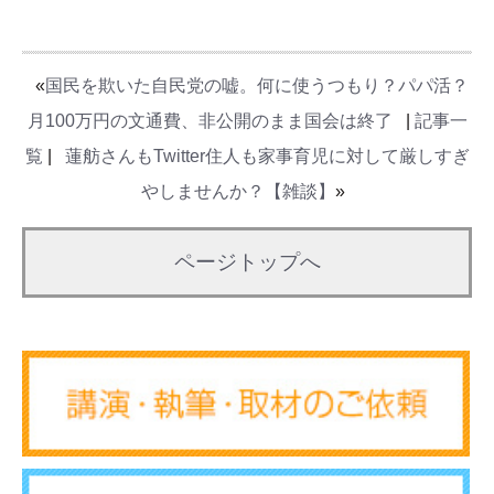
«
国民を欺いた自民党の嘘。何に使うつもり？パパ活？
月100万円の文通費、非公開のまま国会は終了
|
記事一
覧
|
蓮舫さんもTwitter住人も家事育児に対して厳しすぎ
やしませんか？【雑談】
»
ページトップへ