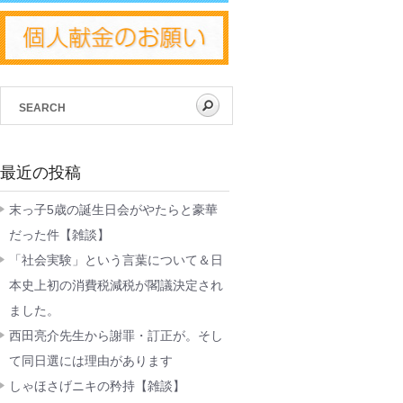
最近の投稿
末っ子5歳の誕生日会がやたらと豪華
だった件【雑談】
「社会実験」という言葉について＆日
本史上初の消費税減税が閣議決定され
ました。
西田亮介先生から謝罪・訂正が。そし
て同日選には理由があります
しゃほさげニキの矜持【雑談】