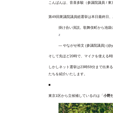
こんばんは、音喜多駿（参議院議員 / 
第49回衆議院議員総選挙は本日最終日
掛け合い演説。歌舞伎町から池袋
z
— やながせ裕文 (参議院議員) (@yan
そして先ほど20時で、マイクを使える
しかしネット選挙は23時59分まで出
たちを紹介いたします。
■
東京1区から立候補しているのは「
小野