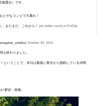
東京都選出）です。
、おとやなコンビで大暴れ！
に。まだまだ、これから！
pic.twitter.com/LxcTrv0Xp
agase_ootaku)
October 30, 2021
時間も終わりました。
来る！ということで、本日は最後に東京から挑戦している仲間
たいすけ
」候補。