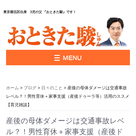
東京都北区出身 3児の父 『おときた駿』です！
MENU
ホーム
>
ブログ
>
日々のこと
> 産後の母体ダメージは交通事故
レベル？！男性育休＋家事支援（産後ドゥーラ等）活用のススメ
【育児雑談】
産後の母体ダメージは交通事故レベ
ル？！男性育休＋家事支援（産後ド