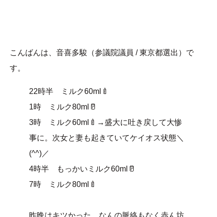
こんばんは、音喜多駿（参議院議員 / 東京都選出）で
す。
22時半 ミルク60ml🍼
1時 ミルク80ml🥛
3時 ミルク60ml🍼→盛大に吐き戻して大惨
事に。次女と妻も起きていてケイオス状態＼
(^^)／
4時半 もっかいミルク60ml🥛
7時 ミルク80ml🍼
昨晩はキツかった…なんの脈絡もなく赤ん坊