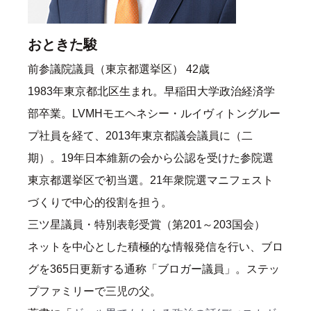
おときた駿
前参議院議員（東京都選挙区） 42歳
1983年東京都北区生まれ。早稲田大学政治経済学
部卒業。LVMHモエヘネシー・ルイヴィトングルー
プ社員を経て、2013年東京都議会議員に（二
期）。19年日本維新の会から公認を受けた参院選
東京都選挙区で初当選。21年衆院選マニフェスト
づくりで中心的役割を担う。
三ツ星議員・特別表彰受賞（第201～203国会）
ネットを中心とした積極的な情報発信を行い、ブロ
グを365日更新する通称「ブロガー議員」。ステッ
プファミリーで三児の父。