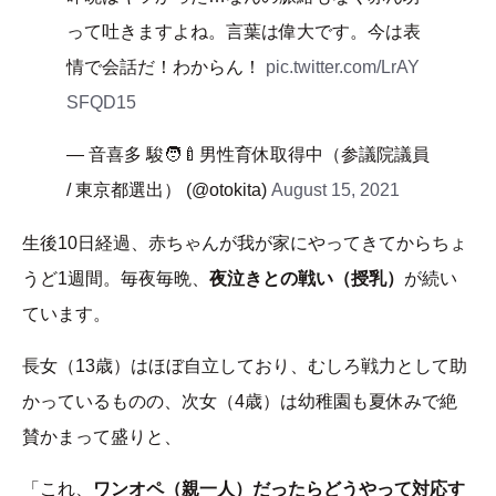
って吐きますよね。言葉は偉大です。今は表
情で会話だ！わからん！
pic.twitter.com/LrAY
SFQD15
— 音喜多 駿🧑‍🍼男性育休取得中（参議院議員
/ 東京都選出） (@otokita)
August 15, 2021
生後10日経過、赤ちゃんが我が家にやってきてからちょ
うど1週間。毎夜毎晩、
夜泣きとの戦い（授乳）
が続い
ています。
長女（13歳）はほぼ自立しており、むしろ戦力として助
かっているものの、次女（4歳）は幼稚園も夏休みで絶
賛かまって盛りと、
「これ、
ワンオペ（親一人）だったらどうやって対応す