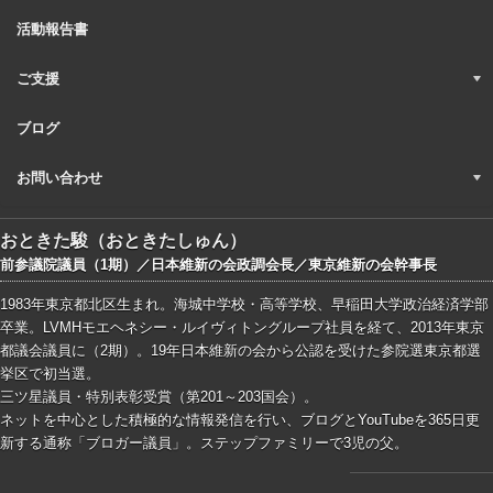
活動報告書
ご支援
ブログ
お問い合わせ
おときた駿（おときたしゅん）
前参議院議員（1期）／日本維新の会政調会長／東京維新の会幹事長
1983年東京都北区生まれ。海城中学校・高等学校、早稲田大学政治経済学部
卒業。LVMHモエヘネシー・ルイヴィトングループ社員を経て、2013年東京
都議会議員に（2期）。19年日本維新の会から公認を受けた参院選東京都選
挙区で初当選。
三ツ星議員・特別表彰受賞（第201～203国会）。
ネットを中心とした積極的な情報発信を行い、ブログとYouTubeを365日更
新する通称「ブロガー議員」。ステップファミリーで3児の父。