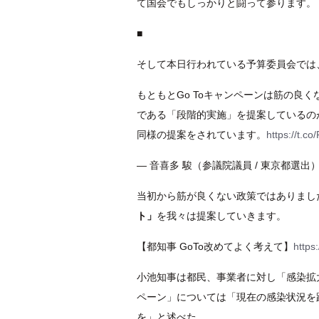
て国会でもしっかりと闘って参ります。
■
そして本日行われている予算委員会では、
もともとGo Toキャンペーンは筋の良
である「段階的実施」を提案しているの
同様の提案をされています。
https://t.c
— 音喜多 駿（参議院議員 / 東京都選出） (@
当初から筋が良くない政策ではありまし
ト」
を我々は提案していきます。
【都知事 GoTo改めてよく考えて】
https
小池知事は都民、事業者に対し「感染拡大
ペーン」については「現在の感染状況を
を」と述べた。