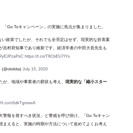
「Go Toキャンペーン」の実施に焦点が集まりました。
くない政策でしたが、それでも全否定はせず、現実的な折衷案
が吉村府知事であり維新です。経済学者の中田大吾先生も
o/RyEJPzaPsC
https://t.co/T8CbEU7IYs
otokita)
July 15, 2020
たが、地域や事業者の窮状も考え、
現実的な「縮小スター
://t.co/n5dkTgmeeA
警報を発すべき状況」と警戒を呼び掛け。「Go Toキャン
踏まえると、実施の時期や方法について改めてよくお考え