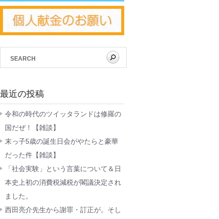
最近の投稿
令和の時代のツイッタランドは修羅の
国だぜ！【雑談】
末っ子5歳の誕生日会がやたらと豪華
だった件【雑談】
「社会実験」という言葉について＆日
本史上初の消費税減税が閣議決定され
ました。
西田亮介先生から謝罪・訂正が。そし