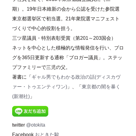
期）。19年日本維新の会から公認を受けた参院選
東京都選挙区で初当選。21年衆院選マニフェスト
づくりで中心的役割を担う。
三ツ星議員・特別表彰受賞（第201～203国会）
ネットを中心とした積極的な情報発信を行い、ブロ
グを365日更新する通称「ブロガー議員」。ステッ
プファミリーで三児の父。
著書に「
ギャル男でもわかる政治の話(ディスカヴ
ァー・トゥエンティワン)
」、「
東京都の闇を暴く
(新潮社)
」
twitter
@otokita
Facebook
おときた駿