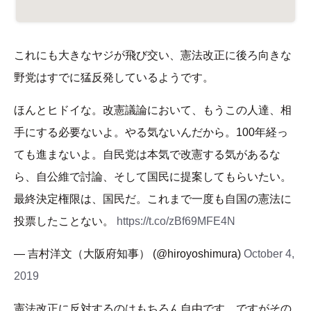
これにも大きなヤジが飛び交い、憲法改正に後ろ向きな
野党はすでに猛反発しているようです。
ほんとヒドイな。改憲議論において、もうこの人達、相
手にする必要ないよ。やる気ないんだから。100年経っ
ても進まないよ。自民党は本気で改憲する気があるな
ら、自公維で討論、そして国民に提案してもらいたい。
最終決定権限は、国民だ。これまで一度も自国の憲法に
投票したことない。
https://t.co/zBf69MFE4N
— 吉村洋文（大阪府知事） (@hiroyoshimura)
October 4,
2019
憲法改正に反対するのはもちろん自由です。ですがその