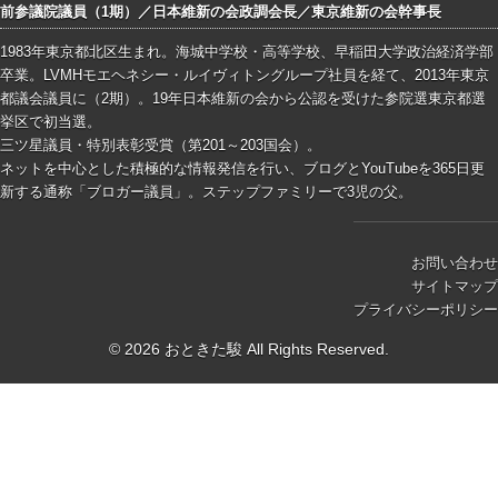
前参議院議員（1期）／日本維新の会政調会長／東京維新の会幹事長
1983年東京都北区生まれ。海城中学校・高等学校、早稲田大学政治経済学部
卒業。LVMHモエヘネシー・ルイヴィトングループ社員を経て、2013年東京
都議会議員に（2期）。19年日本維新の会から公認を受けた参院選東京都選
挙区で初当選。
三ツ星議員・特別表彰受賞（第201～203国会）。
ネットを中心とした積極的な情報発信を行い、ブログとYouTubeを365日更
新する通称「ブロガー議員」。ステップファミリーで3児の父。
お問い合わせ
サイトマップ
プライバシーポリシー
© 2026 おときた駿 All Rights Reserved.