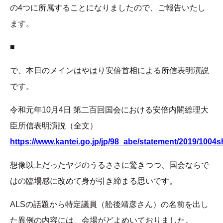
の4つに所属することになりましたので、ご報告いたし
ます。
■
で、本日のメインはやはり安倍首相による所信表明演説
です。
令和元年10月4日 第二百回国会における安倍内閣総理大
臣所信表明演説（全文）
https://www.kantei.go.jp/jp/98_abe/statement/2019/1004
想像以上だったヤジのうるささに驚きつつ、国会ならで
はの臨場感に改めて身が引き締まる思いです。
ALSの話題から特定議員（舩後靖彦さん）の名前を出し
た異例の内容には、会場がどよめいておりました。