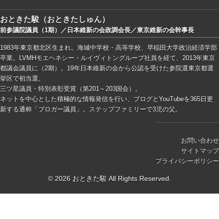
おときた駿（おときたしゅん）
前参議院議員（1期）／日本維新の会政調会長／東京維新の会幹事長
1983年東京都北区生まれ。海城中学校・高等学校、早稲田大学政治経済学部
卒業。LVMHモエヘネシー・ルイヴィトングループ社員を経て、2013年東京
都議会議員に（2期）。19年日本維新の会から公認を受けた参院選東京都選
挙区で初当選。
三ツ星議員・特別表彰受賞（第201～203国会）。
ネットを中心とした積極的な情報発信を行い、ブログとYouTubeを365日更
新する通称「ブロガー議員」。ステップファミリーで3児の父。
お問い合わせ
サイトマップ
プライバシーポリシー
© 2026 おときた駿 All Rights Reserved.