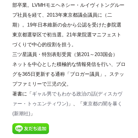
部卒業。LVMHモエヘネシー・ルイヴィトングルー
プ社員を経て、2013年東京都議会議員に（二
期）。19年日本維新の会から公認を受けた参院選
東京都選挙区で初当選。21年衆院選マニフェスト
づくりで中心的役割を担う。
三ツ星議員・特別表彰受賞（第201～203国会）
ネットを中心とした積極的な情報発信を行い、ブロ
グを365日更新する通称「ブロガー議員」。ステッ
プファミリーで三児の父。
著書に「
ギャル男でもわかる政治の話(ディスカヴ
ァー・トゥエンティワン)
」、「
東京都の闇を暴く
(新潮社)
」