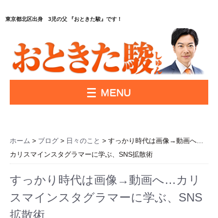
東京都北区出身 3児の父 『おときた駿』です！
MENU
ホーム
>
ブログ
>
日々のこと
> すっかり時代は画像→動画へ…
カリスマインスタグラマーに学ぶ、SNS拡散術
すっかり時代は画像→動画へ…カリ
スマインスタグラマーに学ぶ、SNS
拡散術