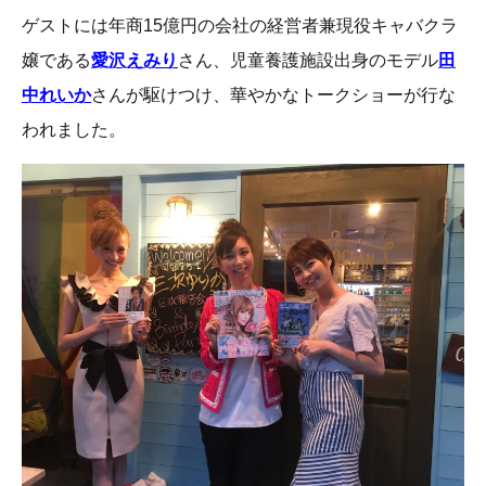
ゲストには年商15億円の会社の経営者兼現役キャバクラ
嬢である
愛沢えみり
さん、児童養護施設出身のモデル
田
中れいか
さんが駆けつけ、華やかなトークショーが行な
われました。