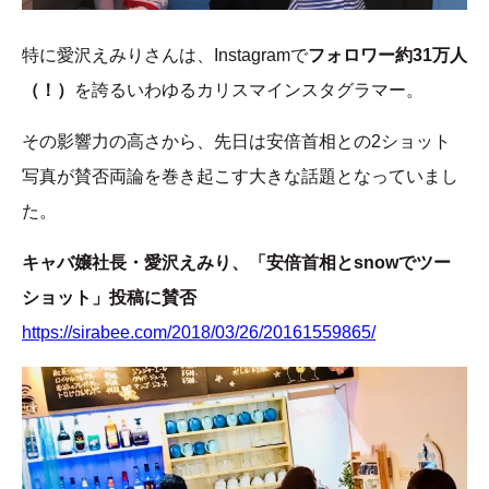
特に愛沢えみりさんは、Instagramで
フォロワー約31万人
（！）
を誇るいわゆるカリスマインスタグラマー。
その影響力の高さから、先日は安倍首相との2ショット
写真が賛否両論を巻き起こす大きな話題となっていまし
た。
キャバ嬢社長・愛沢えみり、「安倍首相とsnowでツー
ショット」投稿に賛否
https://sirabee.com/2018/03/26/20161559865/