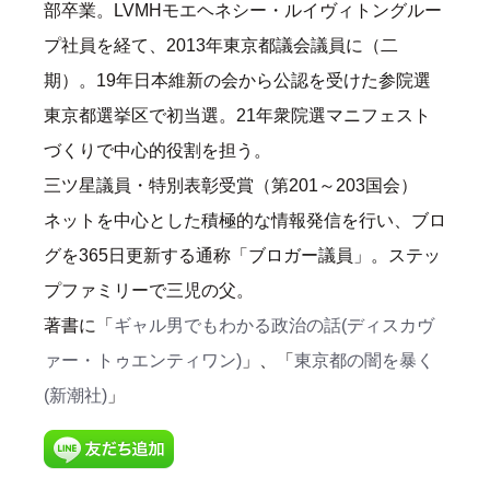
部卒業。LVMHモエヘネシー・ルイヴィトングルー
プ社員を経て、2013年東京都議会議員に（二
期）。19年日本維新の会から公認を受けた参院選
東京都選挙区で初当選。21年衆院選マニフェスト
づくりで中心的役割を担う。
三ツ星議員・特別表彰受賞（第201～203国会）
ネットを中心とした積極的な情報発信を行い、ブロ
グを365日更新する通称「ブロガー議員」。ステッ
プファミリーで三児の父。
著書に「
ギャル男でもわかる政治の話(ディスカヴ
ァー・トゥエンティワン)
」、「
東京都の闇を暴く
(新潮社)
」