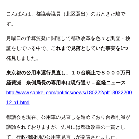
こんばんは、都議会議員（北区選出）のおときた駿で
す。
月曜日の予算質疑に関連して都政改革を色々と調査・検
証をしている中で、
これまで見落としていた事実を1つ
発見
しました。
東京都の公用車運行見直し、１０台廃止で８０００万円
経費減 条例局長の専用車は現行通り – 産経ニュース
http://www.sankei.com/politics/news/180222/plt18022200
12-n1.html
都議会も現在、公用車の見直しを進めており台数削減が
議論されておりますが、先月には都政改革の一貫とし
て、行政機関側の公用車見直しが発表されました。