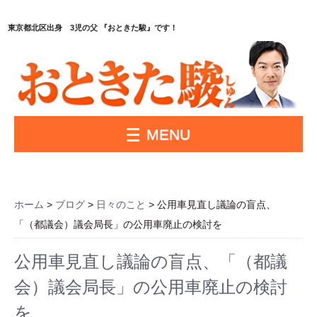
東京都北区出身 3児の父 『おときた駿』です！
MENU
ホーム
>
ブログ
>
日々のこと
> 公用車見直し議論の盲点、
「（都議会）議会局長」の公用車廃止の検討を
公用車見直し議論の盲点、「（都議
会）議会局長」の公用車廃止の検討
を