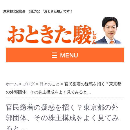
東京都北区出身 3児の父 『おときた駿』です！
MENU
ホーム
>
ブログ
>
日々のこと
> 官民癒着の疑惑を招く？東京都
の外郭団体、その株主構成をよく見てみると…
官民癒着の疑惑を招く？東京都の外
郭団体、その株主構成をよく見てみ
ると…