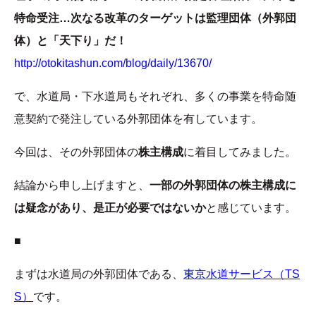
特命受注…次なる改革のターゲットは監理団体（外郭団
体）と「天下り」だ！
http://otokitashun.com/blog/daily/13670/
で、水道局・下水道局もそれぞれ、多くの事業を特命随
意契約で発注している外郭団体を有しています。
今回は、その外郭団体の
株主構成
に着目してみました。
結論から申し上げますと、
一部の外郭団体の株主構成に
は疑念があり、是正が必要ではないか
と感じています。
■
まずは水道局の外郭団体である、
東京水道サービス（TS
S）
です。