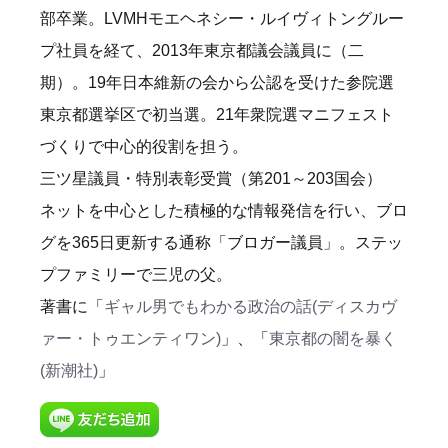
部卒業。LVMHモエヘネシー・ルイヴィトングルー
プ社員を経て、2013年東京都議会議員に（二
期）。19年日本維新の会から公認を受けた参院選
東京都選挙区で初当選。21年衆院選マニフェスト
づくりで中心的役割を担う。
三ツ星議員・特別表彰受賞（第201～203国会）
ネットを中心とした積極的な情報発信を行い、ブロ
グを365日更新する通称「ブロガー議員」。ステッ
プファミリーで三児の父。
著書に「
ギャル男でもわかる政治の話(ディスカヴ
ァー・トゥエンティワン)
」、「
東京都の闇を暴く
(新潮社)
」