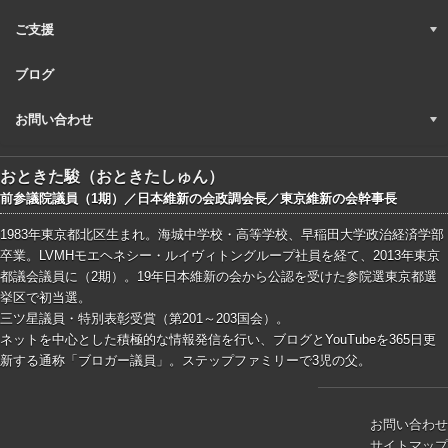
ご支援
ブログ
お問い合わせ
おときた駿（おときたしゅん）
前参議院議員（1期）／日本維新の会政調会長／東京維新の会幹事長
1983年東京都北区生まれ。海城中学校・高等学校、早稲田大学政治経済学部
卒業。LVMHモエヘネシー・ルイヴィトングループ社員を経て、2013年東京
都議会議員に（2期）。19年日本維新の会から公認を受けた参院選東京都選
挙区で初当選。
三ツ星議員・特別表彰受賞（第201～203国会）。
ネットを中心とした積極的な情報発信を行い、ブログとYouTubeを365日更
新する通称「ブロガー議員」。ステップファミリーで3児の父。
お問い合わせ
サイトマップ