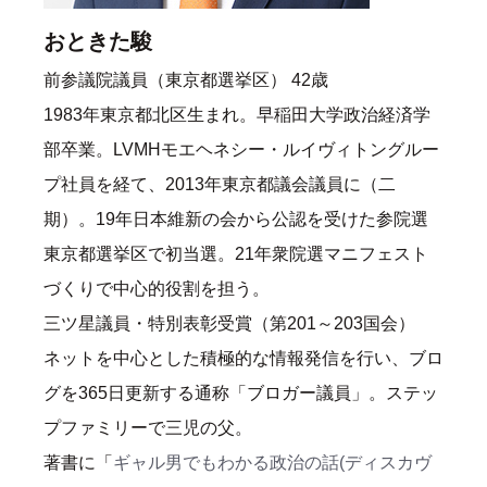
おときた駿
前参議院議員（東京都選挙区） 42歳
1983年東京都北区生まれ。早稲田大学政治経済学
部卒業。LVMHモエヘネシー・ルイヴィトングルー
プ社員を経て、2013年東京都議会議員に（二
期）。19年日本維新の会から公認を受けた参院選
東京都選挙区で初当選。21年衆院選マニフェスト
づくりで中心的役割を担う。
三ツ星議員・特別表彰受賞（第201～203国会）
ネットを中心とした積極的な情報発信を行い、ブロ
グを365日更新する通称「ブロガー議員」。ステッ
プファミリーで三児の父。
著書に「
ギャル男でもわかる政治の話(ディスカヴ