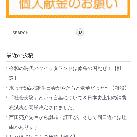
最近の投稿
令和の時代のツイッタランドは修羅の国だぜ！【雑
談】
末っ子5歳の誕生日会がやたらと豪華だった件【雑談】
「社会実験」という言葉について＆日本史上初の消費
税減税が閣議決定されました。
西田亮介先生から謝罪・訂正が。そして同日選には理
由があります
しゃほさげニキの矜持【雑談】