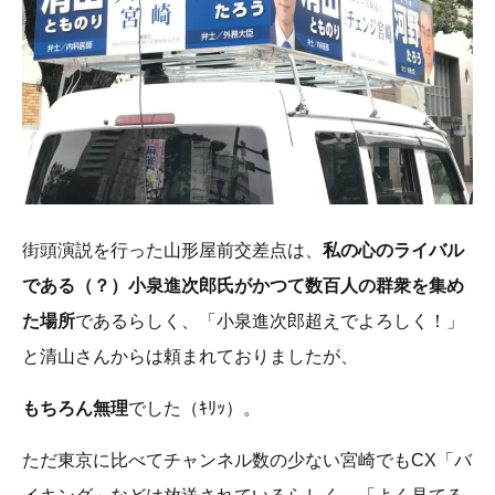
街頭演説を行った山形屋前交差点は、
私の心のライバル
である（？）小泉進次郎氏がかつて数百人の群衆を集め
た場所
であるらしく、「小泉進次郎超えでよろしく！」
と清山さんからは頼まれておりましたが、
もちろん無理
でした（ｷﾘｯ）。
ただ東京に比べてチャンネル数の少ない宮崎でもCX「バ