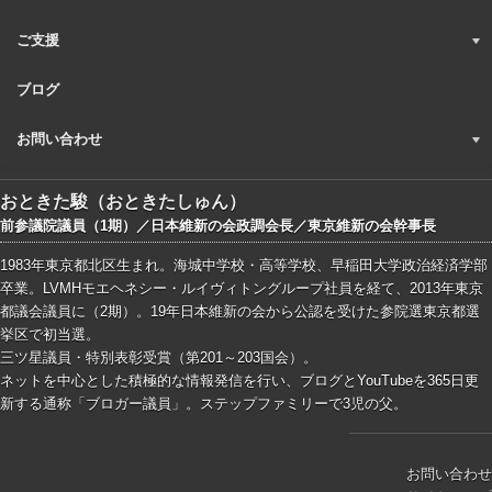
ご支援
ブログ
お問い合わせ
おときた駿（おときたしゅん）
前参議院議員（1期）／日本維新の会政調会長／東京維新の会幹事長
1983年東京都北区生まれ。海城中学校・高等学校、早稲田大学政治経済学部
卒業。LVMHモエヘネシー・ルイヴィトングループ社員を経て、2013年東京
都議会議員に（2期）。19年日本維新の会から公認を受けた参院選東京都選
挙区で初当選。
三ツ星議員・特別表彰受賞（第201～203国会）。
ネットを中心とした積極的な情報発信を行い、ブログとYouTubeを365日更
新する通称「ブロガー議員」。ステップファミリーで3児の父。
お問い合わせ