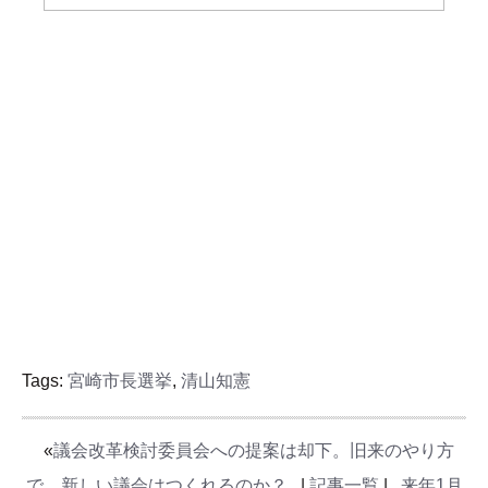
Tags:
宮崎市長選挙
,
清山知憲
«
議会改革検討委員会への提案は却下。旧来のやり方
で、新しい議会はつくれるのか？
|
記事一覧
|
来年1月