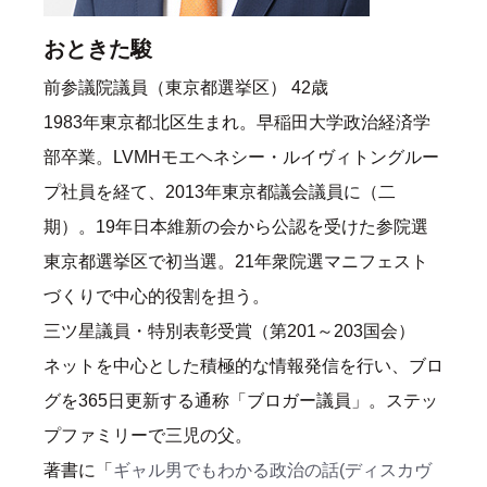
おときた駿
前参議院議員（東京都選挙区） 42歳
1983年東京都北区生まれ。早稲田大学政治経済学
部卒業。LVMHモエヘネシー・ルイヴィトングルー
プ社員を経て、2013年東京都議会議員に（二
期）。19年日本維新の会から公認を受けた参院選
東京都選挙区で初当選。21年衆院選マニフェスト
づくりで中心的役割を担う。
三ツ星議員・特別表彰受賞（第201～203国会）
ネットを中心とした積極的な情報発信を行い、ブロ
グを365日更新する通称「ブロガー議員」。ステッ
プファミリーで三児の父。
著書に「
ギャル男でもわかる政治の話(ディスカヴ