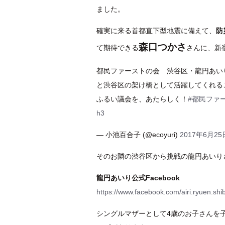
ました。
確実に来る首都直下型地震に備えて、
防
森口つかさ
て期待できる
さんに、新
都民ファーストの会 渋谷区・龍円あい
と渋谷区の架け橋として活躍してくれる
ふるい議会を、あたらしく！
#都民ファ
h3
— 小池百合子 (@ecoyuri)
2017年6月25
そのお隣の渋谷区から挑戦の龍円あいり
龍円あいり公式Facebook
https://www.facebook.com/airi.ryuen.shi
シングルマザーとして4歳のお子さんを