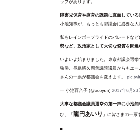
ップがあります。
障害児保育や療育の課題に直面している
小池知事が、もっとも都議会に必要な人
私もレインボープライドのパレードなど
勢など、政治家として大切な資質を間違
いよいよ始まりました。東京都議会選挙
狭勝、長島昭久両衆議院議員からもエー
さんの一票が都議会を変えます。
pic.tw
— 小池百合子 (@ecoyuri)
2017年6月23
大事な都議会議員選挙の第一声に小池知
龍円あいり
ひ、「
」に皆さまの一票
■