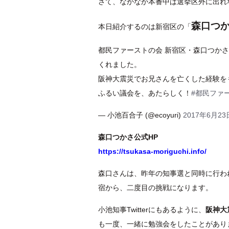
さて、なかなか本番中は選挙区外に出れ
森口つ
本日紹介するのは新宿区の「
都民ファーストの会 新宿区・森口つか
くれました。
阪神大震災でお兄さんを亡くした経験を
ふるい議会を、あたらしく！
#都民ファ
— 小池百合子 (@ecoyuri)
2017年6月23
森口つかさ公式HP
https://tsukasa-moriguchi.info/
森口さんは、昨年の知事選と同時に行わ
宿から、二度目の挑戦になります。
小池知事Twitterにもあるように、
阪神大
も一度、一緒に勉強会をしたことがあり