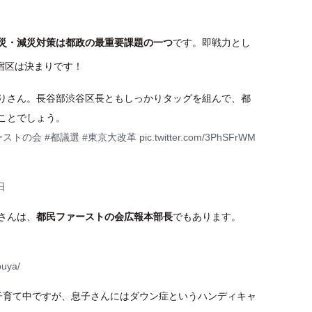
災・減災対策は都政の最重要課題の一つ
です。即戦力とし
宿区は決まりです！
りさん。長谷部渋谷区長ともしっかりタッグを組んで、都
ことでしょう。
ーストの会
#都議選
#東京大改革
pic.twitter.com/3PhSFrWM
日
さんは、
都民ファーストの会広報本部長
でもあります。
buya/
子育て中ですが、息子さんにはダウン症というハンディキャ