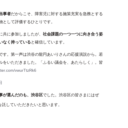
当事者
だからこそ、障害児に対する施策充実を急務とする
物として評価するひとりです。
に共に参加しましたが、
社会課題の一つ一つに向き合う姿
いなく持っている
と確信しています。
です。第一声は渋谷の龍円あいりさんの応援演説から。若
ルをいただきました。「ふるい議会を、あたらしく」。皆
itter.com/vwurTtzRk6
日
事が選んだのも、渋谷区
でした。渋谷区の皆さまにはぜ
を託していただきたいと思います。