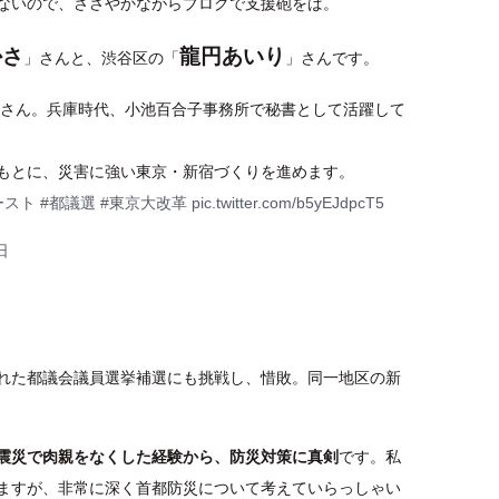
ないので、ささやかながらブログで支援砲をば。
かさ
龍円あいり
」さんと、渋谷区の「
」さんです。
ささん。兵庫時代、小池百合子事務所で秘書として活躍して
もとに、災害に強い東京・新宿づくりを進めます。
ースト
#都議選
#東京大改革
pic.twitter.com/b5yEJdpcT5
日
れた都議会議員選挙補選にも挑戦し、惜敗。同一地区の新
震災で肉親をなくした経験から、防災対策に真剣
です。私
ますが、非常に深く首都防災について考えていらっしゃい