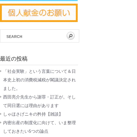
最近の投稿
「社会実験」という言葉について＆日
本史上初の消費税減税が閣議決定され
ました。
西田亮介先生から謝罪・訂正が。そし
て同日選には理由があります
しゃほさげニキの矜持【雑談】
内密出産の制度化に向けて、いま整理
しておきたい5つの論点