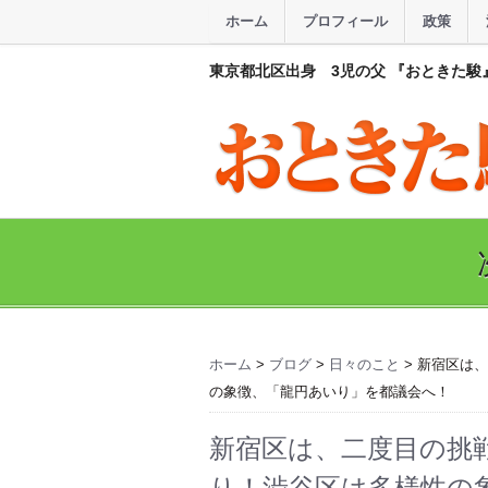
ホーム
プロフィール
政策
東京都北区出身 3児の父 『おときた駿
ホーム
>
ブログ
>
日々のこと
> 新宿区は
の象徴、「龍円あいり」を都議会へ！
新宿区は、二度目の挑
り！渋谷区は多様性の